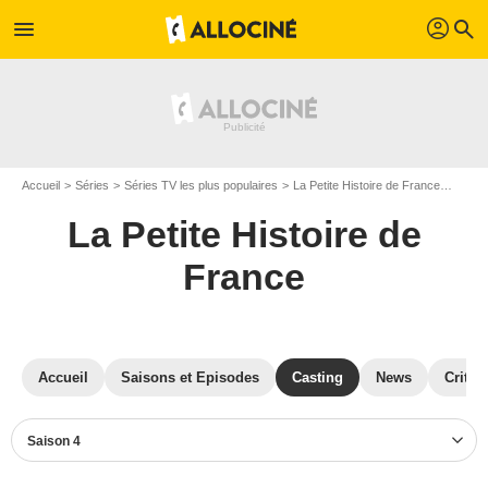
profil
menu
search
Accueil
Séries
Séries TV les plus populaires
La Petite Histoire de France
La Pet
La Petite Histoire de
France
Accueil
Saisons et Episodes
Casting
News
Critiq
Saison 4