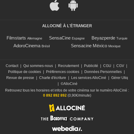
ALLOCINÉ À L'ÉTRANGER
Filmstarts
SensaCine
Beyazperde
Allemagne
Espagne
Turquie
AdoroCinema
Sensacine México
Brésil
Mexique
Contact
|
Qui sommes-nous
|
Recrutement
|
Publicité
|
CGU
|
CGV
|
Politique de cookies
|
Préférences cookies
|
Données Personnelles
|
Revue de presse
|
Charte d'écriture
|
Les services AlloCiné
|
Gérer Utiq
|
©AlloCiné
Retrouvez tous les horaires et infos de votre cinéma sur le numéro AlloCiné :
0 892 892 892
(0,90€/minute)