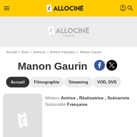
profil
menu
search
Accueil
Stars
Actrices
Actrice française
Manon Gaurin
Manon Gaurin
Accueil
Filmographie
Streaming
VOD, DVD
Métiers
Actrice
,
Réalisatrice
,
Scénariste
Nationalité
Française