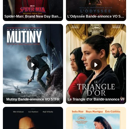
Spider-Man: Brand New Day Bande-annonce VO STFR
L'Odyssée Bande-annonce VO STFR
Mutiny Bande-annonce VO STFR
Le Triangle d'or Bande-annonce VF