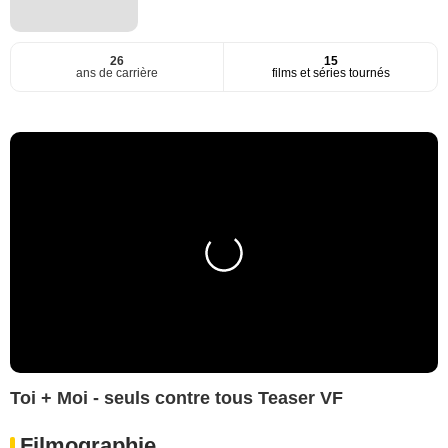
26
15
ans de carrière
films et séries tournés
Toi + Moi - seuls contre tous Teaser VF
Filmographie