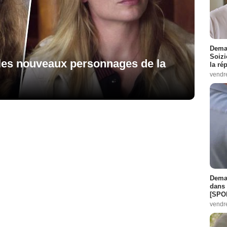
Demai
Soizi
t les nouveaux personnages de la
la ré
vendr
Demai
dans 
[SPO
vendr