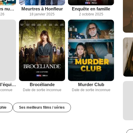
La Fille dans les nuages
Meurtres à Honfleur
Enquête en famille
026
18 janvier 2025
2 octobre 2025
Une question d’équilibre
Brocéliande
Murder Club
inconnue
Date de sortie inconnue
Date de sortie inconnue
phie
Ses meilleurs films / séries