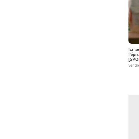
Ici t
l'épi
[SPO
vendr