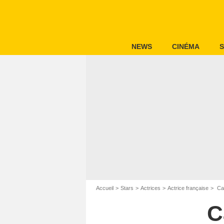
NEWS
CINÉMA
S
Accueil
Stars
Actrices
Actrice française
Cat
C