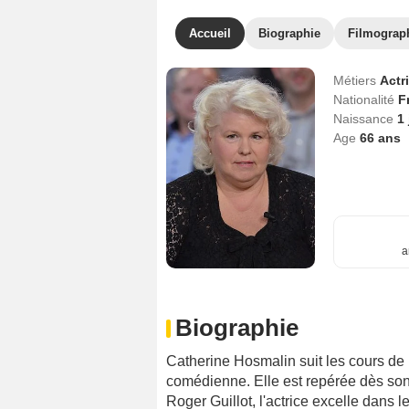
Accueil
Biographie
Filmograp
Métiers
Actr
Nationalité
F
Naissance
1 
Age
66
ans
a
Biographie
Catherine Hosmalin suit les cours de l
comédienne. Elle est repérée dès son 
Roger Guillot, l'actrice excelle dans l