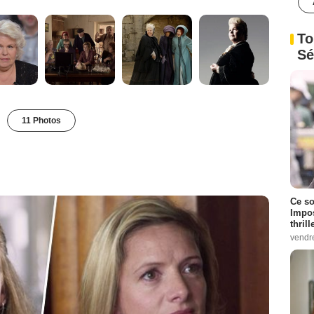
To
Sé
11 Photos
Ce so
Impos
thrill
vendr