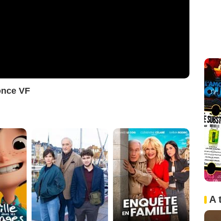
once VF
A 