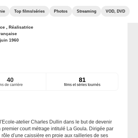
hie
Top films/séries
Photos
Streaming
VOD, DVD
ice
,
Réalisatrice
rançaise
juin 1960
40
81
ns de carrière
films et séries tournés
'Ecole-atelier Charles Dullin dans le but de devenir
premier court métrage intitulé La Goula. Dirigée par
e rôle d'une caissière en proie aux railleries de ses