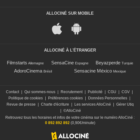
ALLOCINÉ SUR MOBILE
ALLOCINÉ À L'ÉTRANGER
Filmstarts
SensaCine
Beyazperde
Allemagne
Espagne
Turquie
AdoroCinema
Sensacine México
Brésil
Mexique
Contact
|
Qui sommes-nous
|
Recrutement
|
Publicité
|
CGU
|
CGV
|
Politique de cookies
|
Préférences cookies
|
Données Personnelles
|
Revue de presse
|
Charte d'écriture
|
Les services AlloCiné
|
Gérer Utiq
|
©AlloCiné
Retrouvez tous les horaires et infos de votre cinéma sur le numéro AlloCiné :
0 892 892 892
(0,90€/minute)