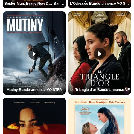
Spider-Man: Brand New Day Bande-annonce VO STFR
L'Odyssée Bande-annonce VO STFR
Mutiny Bande-annonce VO STFR
Le Triangle d'or Bande-annonce VF