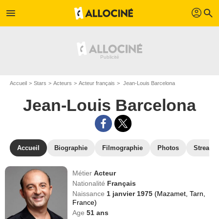
profil
menu
search
Accueil
Stars
Acteurs
Acteur français
Jean-Louis Barcelona
Jean-Louis Barcelona
Accueil
Biographie
Filmographie
Photos
Streami
Métier
Acteur
Nationalité
Français
Naissance
1 janvier 1975
(Mazamet, Tarn,
France)
Age
51
ans