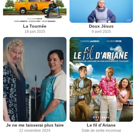
La Tournée
Doux Jésus
18 juin 2025
9 avril 2025
Je ne me laisserai plus faire
Le fil d’Ariane
22 novembre 2024
Date de sortie inconnue