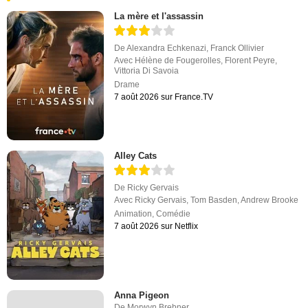
La mère et l'assassin
De
Alexandra Echkenazi
,
Franck Ollivier
Avec
Hélène de Fougerolles
,
Florent Peyre
,
Vittoria Di Savoia
Drame
7 août 2026 sur France.TV
Alley Cats
De
Ricky Gervais
Avec
Ricky Gervais
,
Tom Basden
,
Andrew Brooke
Animation
,
Comédie
7 août 2026 sur Netflix
Anna Pigeon
De
Morwyn Brebner