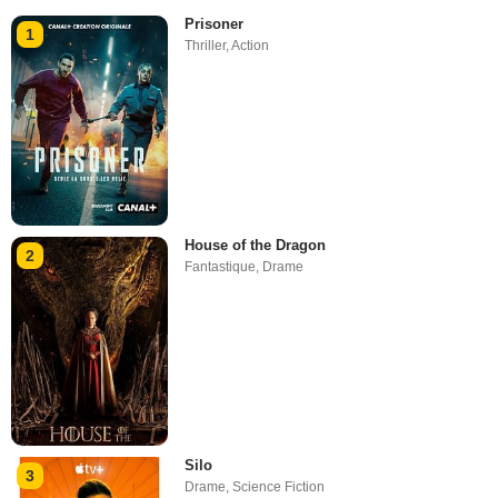
Prisoner
1
Thriller
,
Action
House of the Dragon
2
Fantastique
,
Drame
Silo
3
Drame
,
Science Fiction