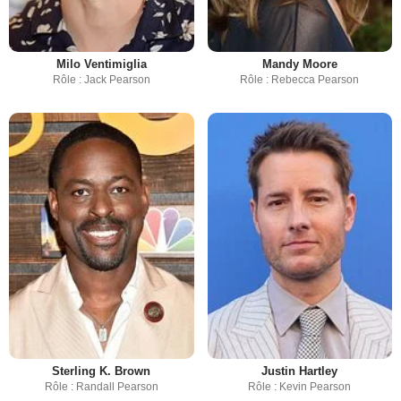
Milo Ventimiglia
Mandy Moore
Rôle : Jack Pearson
Rôle : Rebecca Pearson
Sterling K. Brown
Justin Hartley
Rôle : Randall Pearson
Rôle : Kevin Pearson