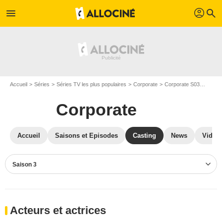
profil
menu
search
Accueil
Séries
Séries TV les plus populaires
Corporate
Corporate S03
Casti
Corporate
Accueil
Saisons et Episodes
Casting
News
Vidéo
Saison 3
Acteurs et actrices