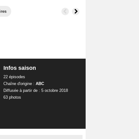
ires
Infos saison
22 épisodes
Chaîne d'origine :
ABC
Diffusée à partir de : 5 octobre 2018
63 photos