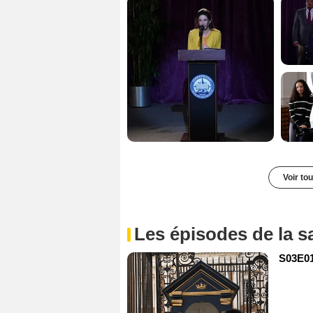
Voir to
Les épisodes de la s
S03E01