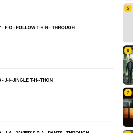
5
7 - F-O– FOLLOW T-H-R– THROUGH
6
 - J-I--JINGLE T-H--THON
7
9 - J-A– JAVIER’S P-A– PANTS– THROUGH