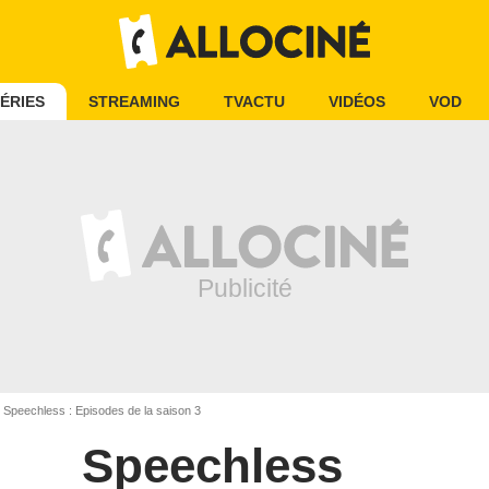
ÉRIES
STREAMING
TVACTU
VIDÉOS
VOD
Speechless : Episodes de la saison 3
Speechless