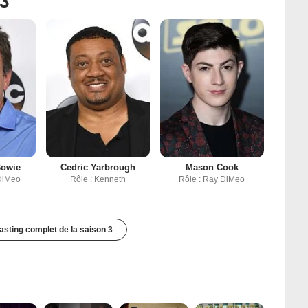
 3
Bowie
Cedric Yarbrough
Mason Cook
 DiMeo
Rôle : Kenneth
Rôle : Ray DiMeo
casting complet de la saison 3