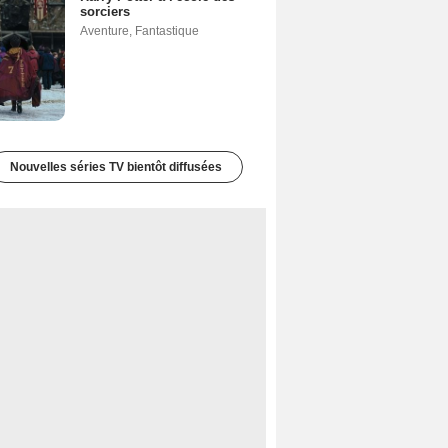
sorciers
Aventure
,
Fantastique
Nouvelles séries TV bientôt diffusées