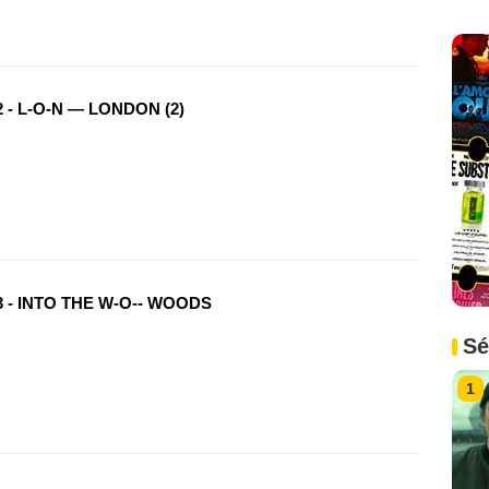
 - L-O-N — LONDON (2)
3 - INTO THE W-O-- WOODS
Sé
1