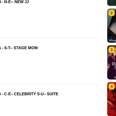
 - N-E-- NEW JJ
2
 - S-T-- STAGE MOM
3
4
 - C-E– CELEBRITY S-U– SUITE