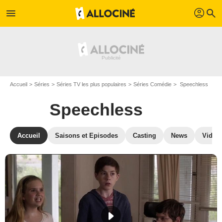
profil
menu
search
Accueil
Séries
Séries TV les plus populaires
Séries Comédie
Speechless
Speechless
Accueil
Saisons et Episodes
Casting
News
Vidéo