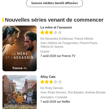
Saisons inédites bientôt diffusées
Nouvelles séries venant de commencer
La mère et l'assassin
De
Alexandra Echkenazi
,
Franck Ollivier
Avec
Hélène de Fougerolles
,
Florent Peyre
,
Vittoria Di Savoia
Drame
7 août 2026 sur France.TV
Alley Cats
De
Ricky Gervais
Avec
Ricky Gervais
,
Tom Basden
,
Andrew Brooke
Animation
,
Comédie
7 août 2026 sur Netflix