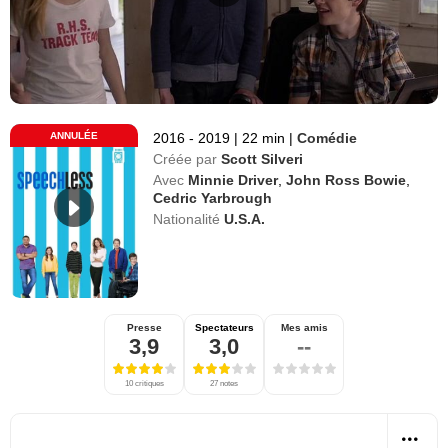
ANNULÉE
2016 - 2019
|
22 min
|
Comédie
Créée par
Scott Silveri
Avec
Minnie Driver
,
John Ross Bowie
,
Cedric Yarbrough
Nationalité
U.S.A.
Presse
Spectateurs
Mes amis
3,9
3,0
--
10 critiques
27 notes