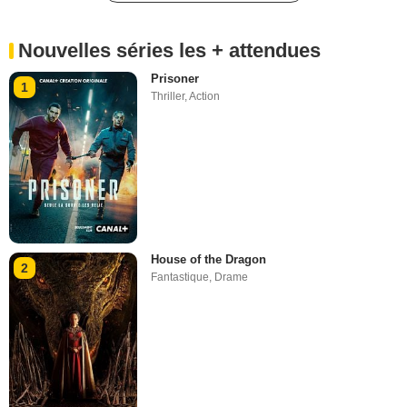
Nouvelles séries les + attendues
Prisoner
1
Thriller
,
Action
House of the Dragon
2
Fantastique
,
Drame