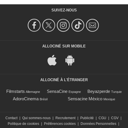
SUIVEZ-NOUS
ALLOCINÉ SUR MOBILE
ALLOCINÉ À L'ÉTRANGER
Filmstarts
SensaCine
Beyazperde
Allemagne
Espagne
Turquie
AdoroCinema
Sensacine México
Brésil
Mexique
Contact
|
Qui sommes-nous
|
Recrutement
|
Publicité
|
CGU
|
CGV
|
Politique de cookies
|
Préférences cookies
|
Données Personnelles
|