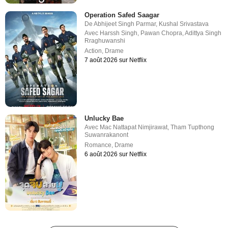
Operation Safed Saagar
De
Abhijeet Singh Parmar
,
Kushal Srivastava
Avec
Harssh Singh
,
Pawan Chopra
,
Adittya Singh
Rraghuwanshi
Action
,
Drame
7 août 2026 sur Netflix
Unlucky Bae
Avec
Mac Nattapat Nimjirawat
,
Tham Tupthong
Suwanrakanont
Romance
,
Drame
6 août 2026 sur Netflix