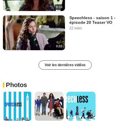
0:15
Speechless - saison 1 -
épisode 20 Teaser VO
22 vues
0:15
Voir les dernières vidéos
Photos