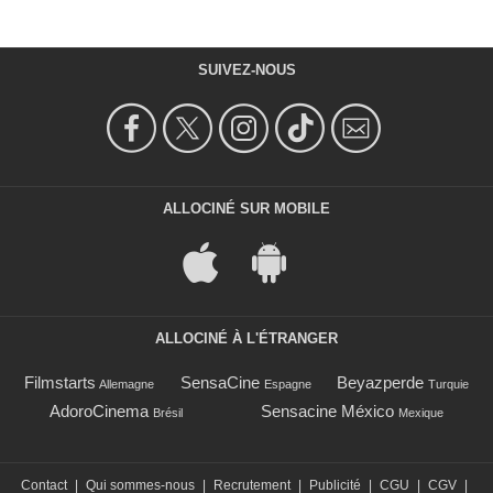
SUIVEZ-NOUS
ALLOCINÉ SUR MOBILE
ALLOCINÉ À L'ÉTRANGER
Filmstarts
SensaCine
Beyazperde
Allemagne
Espagne
Turquie
AdoroCinema
Sensacine México
Brésil
Mexique
Contact
|
Qui sommes-nous
|
Recrutement
|
Publicité
|
CGU
|
CGV
|