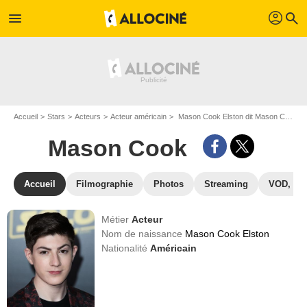
profil
menu
search
Accueil
Stars
Acteurs
Acteur américain
Mason Cook Elston dit Mason Cook
Mason Cook
Accueil
Filmographie
Photos
Streaming
VOD, DV
Métier
Acteur
Nom de naissance
Mason Cook Elston
Nationalité
Américain