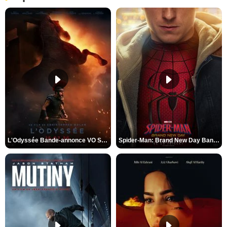
L'Odyssée Bande-annonce VO STFR
Spider-Man: Brand New Day Bande-annonce VO STFR