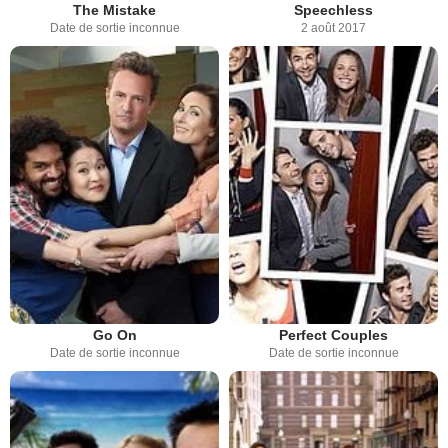
The Mistake
Speechless
Date de sortie inconnue
2 août 2017
Go On
Perfect Couples
Date de sortie inconnue
Date de sortie inconnue