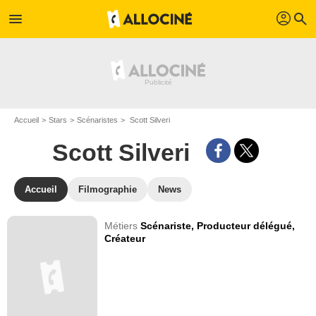
profil
menu
search
Accueil
Stars
Scénaristes
Scott Silveri
Scott Silveri
Accueil
Filmographie
News
Métiers
Scénariste,
Producteur délégué,
Créateur