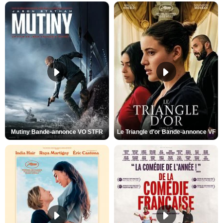
Mutiny Bande-annonce VO STFR
Le Triangle d'or Bande-annonce VF