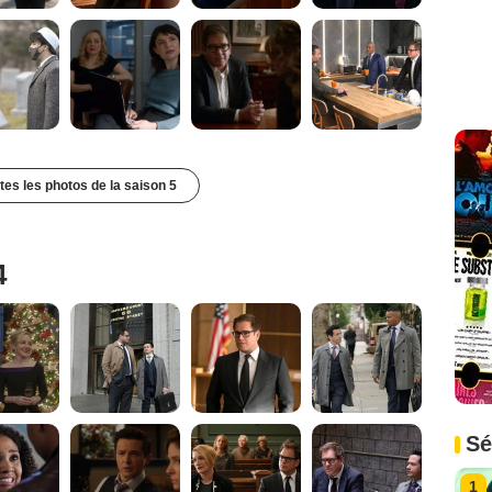
utes les photos de la saison 5
4
Sé
1