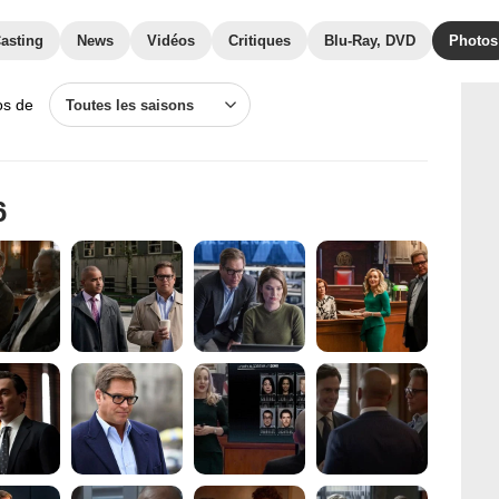
asting
News
Vidéos
Critiques
Blu-Ray, DVD
Photos
os de
Toutes les saisons
6