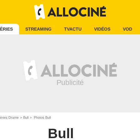
ÉRIES
STREAMING
TVACTU
VIDÉOS
VOD
éries Drame
Bull
Photos Bull
Bull