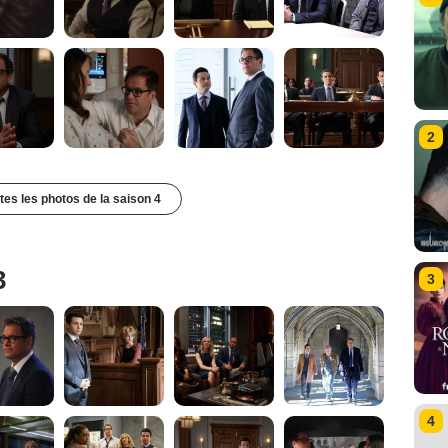
2
utes les photos de la saison 4
3
3
4