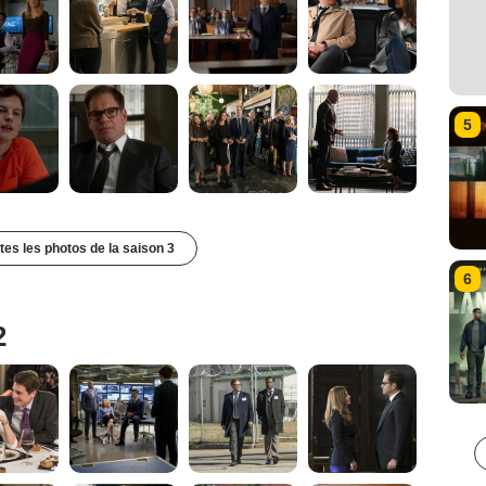
5
utes les photos de la saison 3
6
2