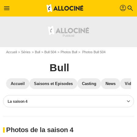
profil
menu
search
Accueil
Séries
Bull
Bull S04
Photos Bull
Photos Bull S04
Bull
Accueil
Saisons et Episodes
Casting
News
Vidéo
La saison 4
Photos de la saison 4