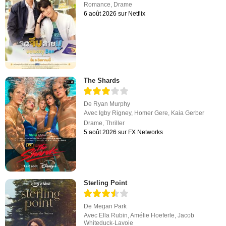
Romance
,
Drame
6 août 2026 sur Netflix
The Shards
De
Ryan Murphy
Avec
Igby Rigney
,
Homer Gere
,
Kaia Gerber
Drame
,
Thriller
5 août 2026 sur FX Networks
Sterling Point
De
Megan Park
Avec
Ella Rubin
,
Amélie Hoeferle
,
Jacob
Whiteduck-Lavoie