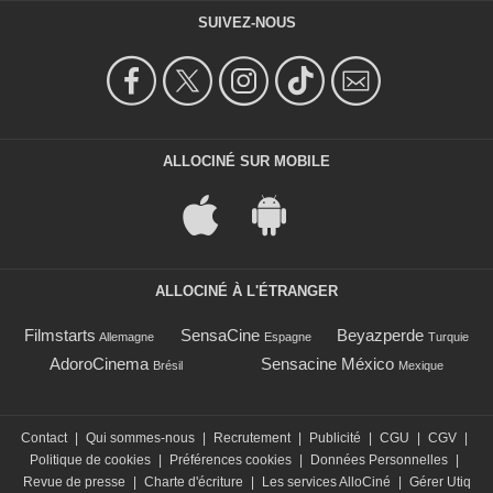
SUIVEZ-NOUS
ALLOCINÉ SUR MOBILE
ALLOCINÉ À L'ÉTRANGER
Filmstarts
SensaCine
Beyazperde
Allemagne
Espagne
Turquie
AdoroCinema
Sensacine México
Brésil
Mexique
Contact
|
Qui sommes-nous
|
Recrutement
|
Publicité
|
CGU
|
CGV
|
Politique de cookies
|
Préférences cookies
|
Données Personnelles
|
Revue de presse
|
Charte d'écriture
|
Les services AlloCiné
|
Gérer Utiq