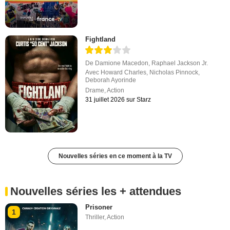
Fightland
De
Damione Macedon
,
Raphael Jackson Jr.
Avec
Howard Charles
,
Nicholas Pinnock
,
Deborah Ayorinde
Drame
,
Action
31 juillet 2026 sur Starz
Nouvelles séries en ce moment à la TV
Nouvelles séries les + attendues
Prisoner
1
Thriller
,
Action