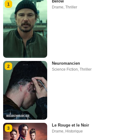
Below
1
Drame
,
Thriller
Neuromancien
2
Science Fiction
,
Thriller
Le Rouge et le Noir
3
Drame
,
Historique