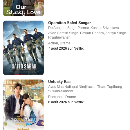
Operation Safed Saagar
De
Abhijeet Singh Parmar
,
Kushal Srivastava
Avec
Harssh Singh
,
Pawan Chopra
,
Adittya Singh
Rraghuwanshi
Action
,
Drame
7 août 2026 sur Netflix
Unlucky Bae
Avec
Mac Nattapat Nimjirawat
,
Tham Tupthong
Suwanrakanont
Romance
,
Drame
6 août 2026 sur Netflix