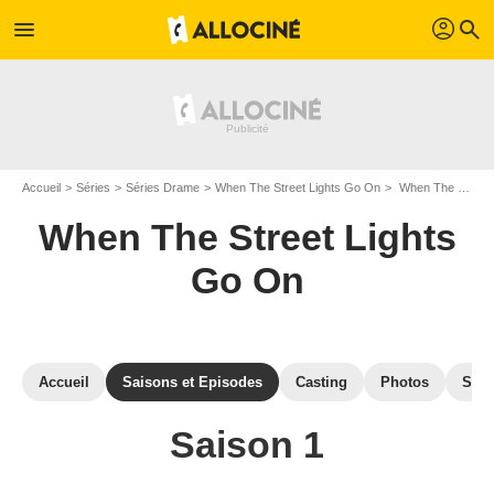
profil
menu
search
Accueil
Séries
Séries Drame
When The Street Lights Go On
When The Street Lights Go On : Episodes de la saison 1
When The Street Lights
Go On
Accueil
Saisons et Episodes
Casting
Photos
Séri
Saison 1