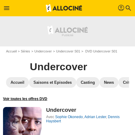
profil
menu
search
Accueil
Séries
Undercover
Undercover S01
DVD Undercover S01
Undercover
Accueil
Saisons et Episodes
Casting
News
Critiq
Voir toutes les offres DVD
Undercover
Avec
Sophie Okonedo
,
Adrian Lester
,
Dennis
Haysbert