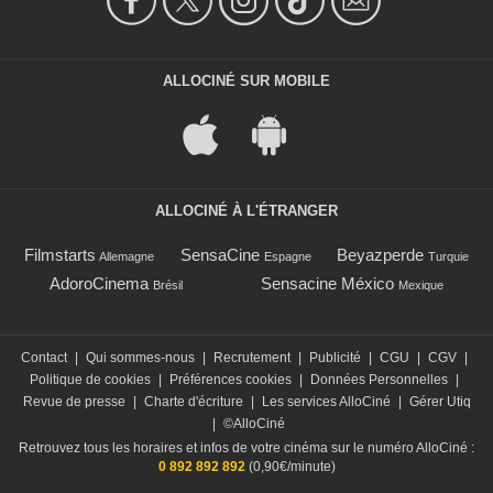
ALLOCINÉ SUR MOBILE
ALLOCINÉ À L'ÉTRANGER
Filmstarts
SensaCine
Beyazperde
Allemagne
Espagne
Turquie
AdoroCinema
Sensacine México
Brésil
Mexique
Contact
|
Qui sommes-nous
|
Recrutement
|
Publicité
|
CGU
|
CGV
|
Politique de cookies
|
Préférences cookies
|
Données Personnelles
|
Revue de presse
|
Charte d'écriture
|
Les services AlloCiné
|
Gérer Utiq
|
©AlloCiné
Retrouvez tous les horaires et infos de votre cinéma sur le numéro AlloCiné :
0 892 892 892
(0,90€/minute)