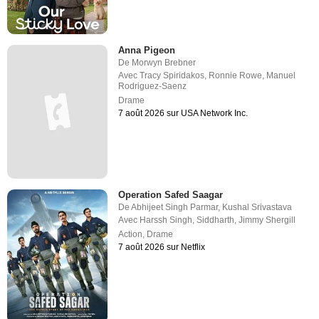
Anna Pigeon
De
Morwyn Brebner
Avec
Tracy Spiridakos
,
Ronnie Rowe
,
Manuel
Rodriguez-Saenz
Drame
7 août 2026 sur USA Network Inc.
Operation Safed Saagar
De
Abhijeet Singh Parmar
,
Kushal Srivastava
Avec
Harssh Singh
,
Siddharth
,
Jimmy Shergill
Action
,
Drame
7 août 2026 sur Netflix