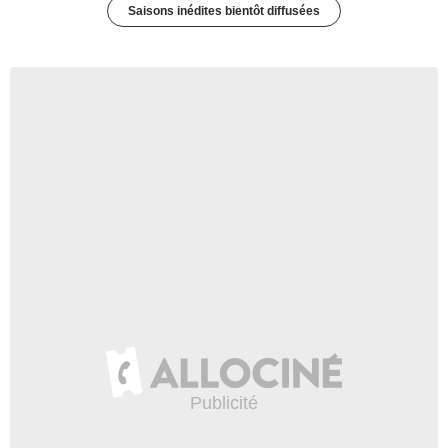
Saisons inédites bientôt diffusées