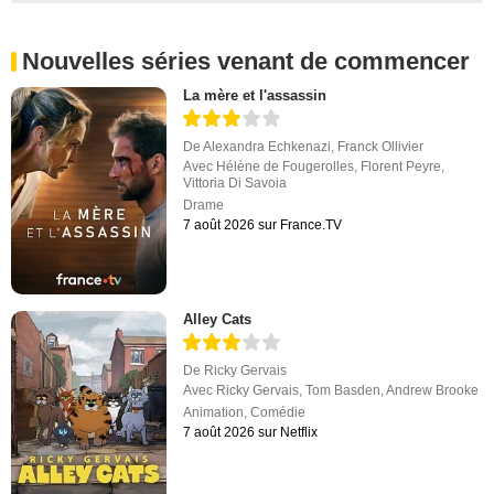
Nouvelles séries venant de commencer
La mère et l'assassin
De
Alexandra Echkenazi
,
Franck Ollivier
Avec
Hélène de Fougerolles
,
Florent Peyre
,
Vittoria Di Savoia
Drame
7 août 2026 sur France.TV
Alley Cats
De
Ricky Gervais
Avec
Ricky Gervais
,
Tom Basden
,
Andrew Brooke
Animation
,
Comédie
7 août 2026 sur Netflix