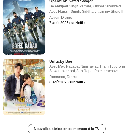
Operation Safed Saagar
De
Abhijeet Singh Parmar
,
Kushal Srivastava
Avec
Harssh Singh
,
Siddharth
,
Jimmy Shergill
Action
,
Drame
7 août 2026 sur Netflix
Unlucky Bae
Avec
Mac Nattapat Nimjirawat
,
Tham Tupthong
Suwanrakanont
,
Aun Napat Patcharachavalit
Romance
,
Drame
6 août 2026 sur Netflix
Nouvelles séries en ce moment à la TV