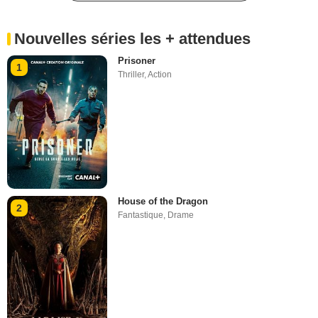
Nouvelles séries les + attendues
Prisoner
1
Thriller
,
Action
House of the Dragon
2
Fantastique
,
Drame