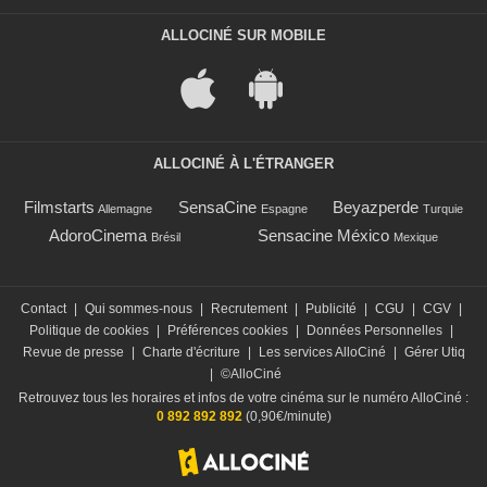
ALLOCINÉ SUR MOBILE
ALLOCINÉ À L'ÉTRANGER
Filmstarts
SensaCine
Beyazperde
Allemagne
Espagne
Turquie
AdoroCinema
Sensacine México
Brésil
Mexique
Contact
|
Qui sommes-nous
|
Recrutement
|
Publicité
|
CGU
|
CGV
|
Politique de cookies
|
Préférences cookies
|
Données Personnelles
|
Revue de presse
|
Charte d'écriture
|
Les services AlloCiné
|
Gérer Utiq
|
©AlloCiné
Retrouvez tous les horaires et infos de votre cinéma sur le numéro AlloCiné :
0 892 892 892
(0,90€/minute)