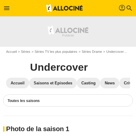
profil
menu
search
Accueil
Séries
Séries TV les plus populaires
Séries Drame
Undercover
Phot
Undercover
Accueil
Saisons et Episodes
Casting
News
Critiq
Toutes les saisons
Photo de la saison 1