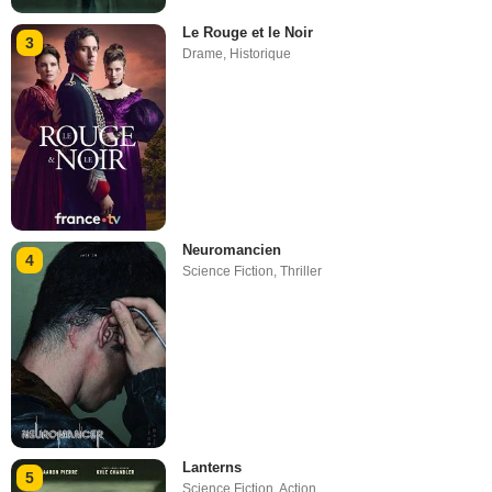
Le Rouge et le Noir
3
Drame
,
Historique
Neuromancien
4
Science Fiction
,
Thriller
Lanterns
5
Science Fiction
,
Action