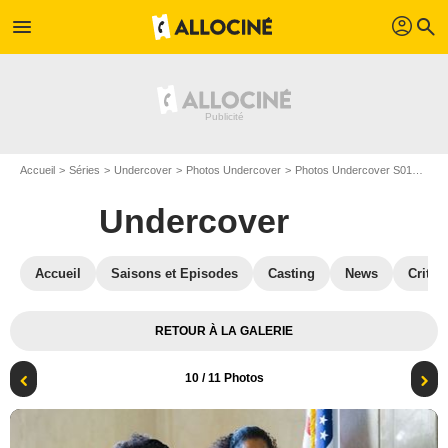
profil
menu
search
Accueil
Séries
Undercover
Photos Undercover
Photos Undercover S01
Unde
Undercover
Accueil
Saisons et Episodes
Casting
News
Critiq
RETOUR À LA GALERIE
10
/ 11 Photos