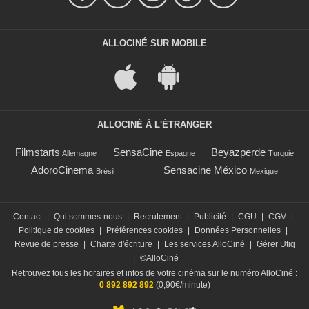
ALLOCINÉ SUR MOBILE
ALLOCINÉ À L'ÉTRANGER
Filmstarts
SensaCine
Beyazperde
Allemagne
Espagne
Turquie
AdoroCinema
Sensacine México
Brésil
Mexique
Contact
|
Qui sommes-nous
|
Recrutement
|
Publicité
|
CGU
|
CGV
|
Politique de cookies
|
Préférences cookies
|
Données Personnelles
|
Revue de presse
|
Charte d'écriture
|
Les services AlloCiné
|
Gérer Utiq
|
©AlloCiné
Retrouvez tous les horaires et infos de votre cinéma sur le numéro AlloCiné :
0 892 892 892
(0,90€/minute)