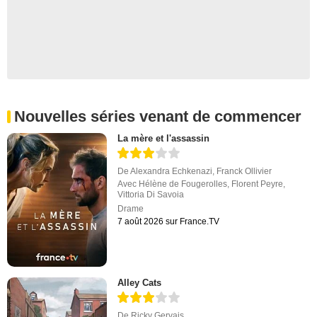
Nouvelles séries venant de commencer
La mère et l'assassin
De
Alexandra Echkenazi
,
Franck Ollivier
Avec
Hélène de Fougerolles
,
Florent Peyre
,
Vittoria Di Savoia
Drame
7 août 2026 sur France.TV
Alley Cats
De
Ricky Gervais