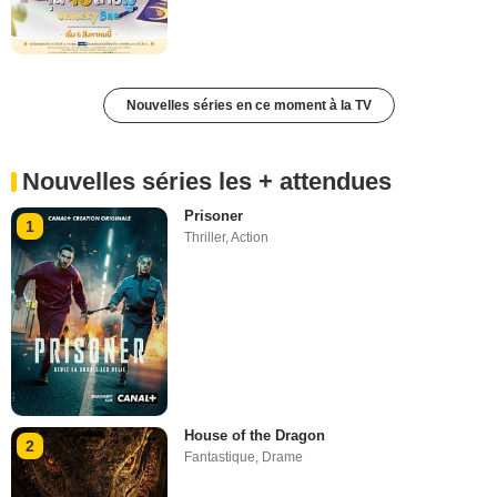
Nouvelles séries en ce moment à la TV
Nouvelles séries les + attendues
Prisoner
1
Thriller
,
Action
House of the Dragon
2
Fantastique
,
Drame