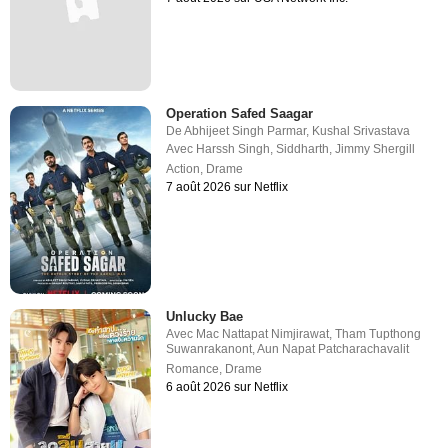
Operation Safed Saagar
De
Abhijeet Singh Parmar
,
Kushal Srivastava
Avec
Harssh Singh
,
Siddharth
,
Jimmy Shergill
Action
,
Drame
7 août 2026 sur Netflix
Unlucky Bae
Avec
Mac Nattapat Nimjirawat
,
Tham Tupthong
Suwanrakanont
,
Aun Napat Patcharachavalit
Romance
,
Drame
6 août 2026 sur Netflix