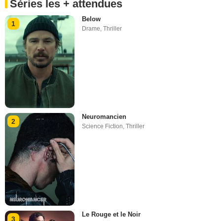
Séries les + attendues
Below
1
Drame
,
Thriller
Neuromancien
2
Science Fiction
,
Thriller
Le Rouge et le Noir
3