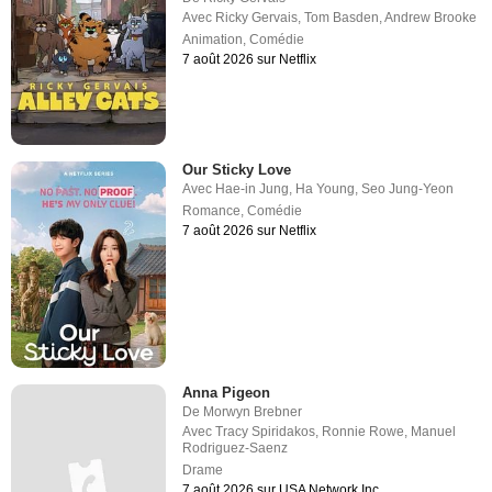
Avec
Ricky Gervais
,
Tom Basden
,
Andrew Brooke
Animation
,
Comédie
7 août 2026 sur Netflix
Our Sticky Love
Avec
Hae-in Jung
,
Ha Young
,
Seo Jung-Yeon
Romance
,
Comédie
7 août 2026 sur Netflix
Anna Pigeon
De
Morwyn Brebner
Avec
Tracy Spiridakos
,
Ronnie Rowe
,
Manuel
Rodriguez-Saenz
Drame
7 août 2026 sur USA Network Inc.