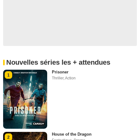
Nouvelles séries les + attendues
Prisoner
1
Thriller
,
Action
House of the Dragon
2