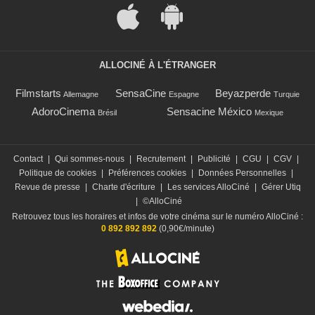
ALLOCINÉ À L'ÉTRANGER
Filmstarts
SensaCine
Beyazperde
Allemagne
Espagne
Turquie
AdoroCinema
Sensacine México
Brésil
Mexique
Contact
|
Qui sommes-nous
|
Recrutement
|
Publicité
|
CGU
|
CGV
|
Politique de cookies
|
Préférences cookies
|
Données Personnelles
|
Revue de presse
|
Charte d'écriture
|
Les services AlloCiné
|
Gérer Utiq
|
©AlloCiné
Retrouvez tous les horaires et infos de votre cinéma sur le numéro AlloCiné :
0 892 892 892
(0,90€/minute)