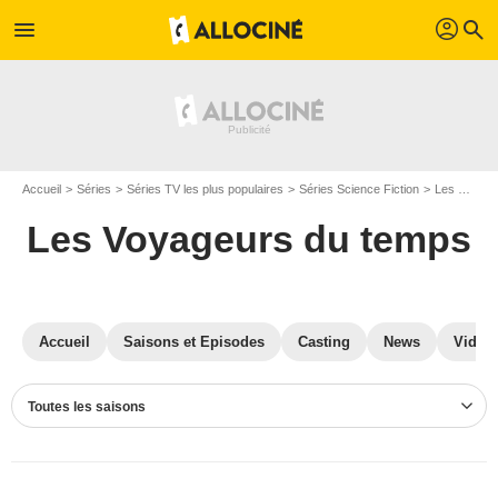
profil
menu
search
Accueil
Séries
Séries TV les plus populaires
Séries Science Fiction
Les Voyageurs du temps
Les Voyageurs du temps
Accueil
Saisons et Episodes
Casting
News
Vidéo
Toutes les saisons