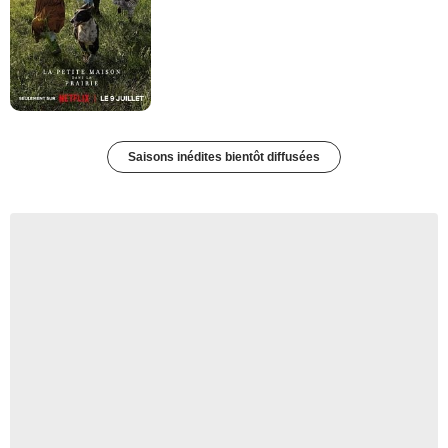
Saisons inédites bientôt diffusées