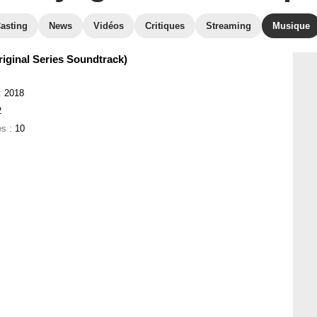
asting
News
Vidéos
Critiques
Streaming
Musique
riginal Series Soundtrack)
:
2018
2
es :
10