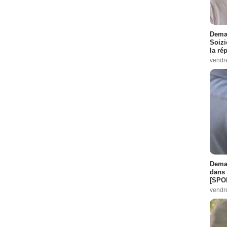
Demai
Soizi
la ré
vendr
Demai
dans 
[SPO
vendr