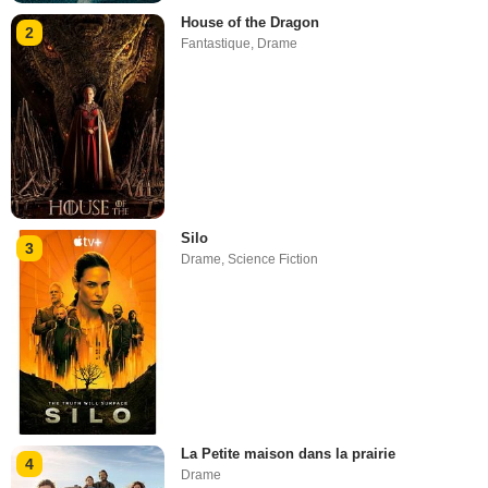
House of the Dragon
2
Fantastique
,
Drame
Silo
3
Drame
,
Science Fiction
La Petite maison dans la prairie
4
Drame