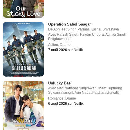
Operation Safed Saagar
De
Abhijeet Singh Parmar
,
Kushal Srivastava
Avec
Harssh Singh
,
Pawan Chopra
,
Adittya Singh
Rraghuwanshi
Action
,
Drame
7 août 2026 sur Netflix
Unlucky Bae
Avec
Mac Nattapat Nimjirawat
,
Tham Tupthong
Suwanrakanont
,
Aun Napat Patcharachavalit
Romance
,
Drame
6 août 2026 sur Netflix