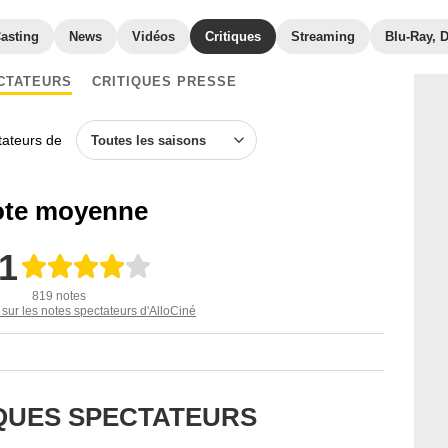
asting
News
Vidéos
Critiques
Streaming
Blu-Ray, 
CTATEURS
CRITIQUES PRESSE
ctateurs de
Toutes les saisons
te moyenne
,1
819 notes
 sur les notes spectateurs d'AlloCiné
IQUES SPECTATEURS