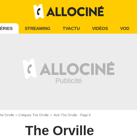
ÉRIES
STREAMING
TVACTU
VIDÉOS
VOD
he Orville
Critiques The Orville
Avis The Orville - Page 9
The Orville