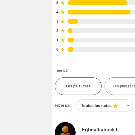
5
4
3
2
1
0
Trier par :
Les plus utiles
Les plus réc
Filtrer par :
Toutes les notes
Eghealbabock L