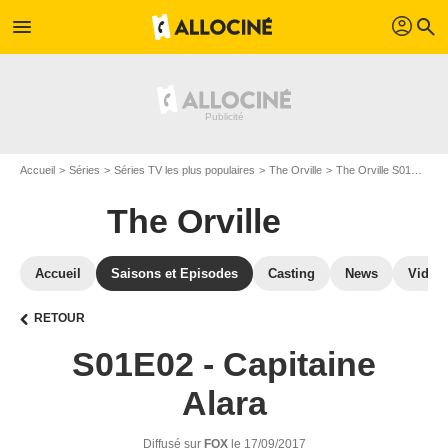
profil
menu
search
Accueil
Séries
Séries TV les plus populaires
The Orville
The Orville S01
The 
The Orville
Accueil
Saisons et Episodes
Casting
News
Vidéo
RETOUR
S01E02 - Capitaine
Alara
Diffusé sur
FOX
le 17/09/2017