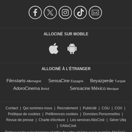
ALLOCINÉ SUR MOBILE
ALLOCINÉ À L'ÉTRANGER
Filmstarts
SensaCine
Beyazperde
Allemagne
Espagne
Turquie
AdoroCinema
Sensacine México
Brésil
Mexique
Contact
|
Qui sommes-nous
|
Recrutement
|
Publicité
|
CGU
|
CGV
|
Politique de cookies
|
Préférences cookies
|
Données Personnelles
|
Revue de presse
|
Charte d'écriture
|
Les services AlloCiné
|
Gérer Utiq
|
©AlloCiné