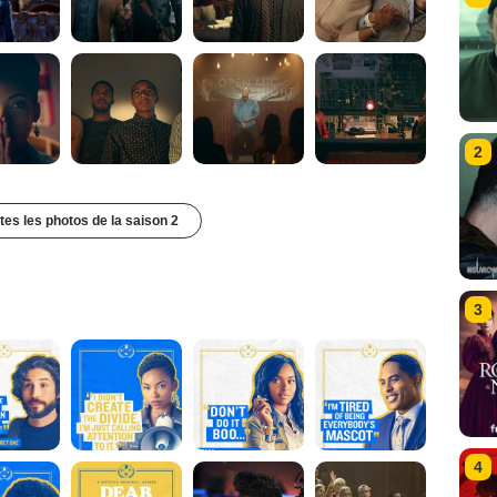
2
utes les photos de la saison 2
3
4