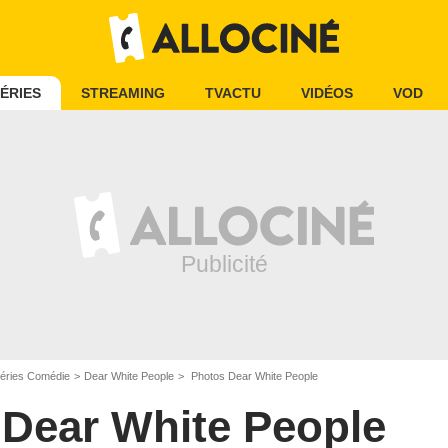
ÉRIES
STREAMING
TVACTU
VIDÉOS
VOD
éries Comédie
Dear White People
Photos Dear White People
Dear White People