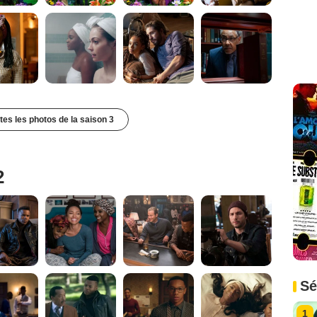
utes les photos de la saison 3
2
Sé
1