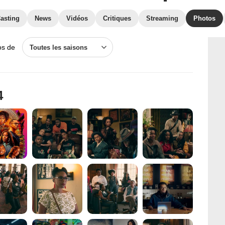
asting
News
Vidéos
Critiques
Streaming
Photos
os de
Toutes les saisons
4