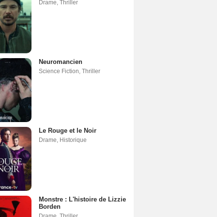
Drame
,
Thriller
Neuromancien
Science Fiction
,
Thriller
Le Rouge et le Noir
Drame
,
Historique
Monstre : L'histoire de Lizzie
Borden
Drame
,
Thriller