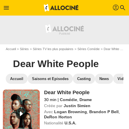
profil
menu
search
Accueil
Séries
Séries TV les plus populaires
Séries Comédie
Dear White People
Dear White People
Accueil
Saisons et Episodes
Casting
News
Vidéo
Dear White People
30 min
|
Comédie
,
Drame
Créée par
Justin Simien
Avec
Logan Browning
,
Brandon P Bell
,
DeRon Horton
Nationalité
U.S.A.