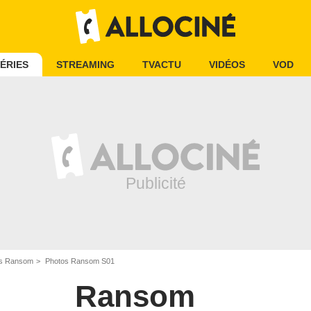
ÉRIES
STREAMING
TVACTU
VIDÉOS
VOD
s Ransom
Photos Ransom S01
Ransom