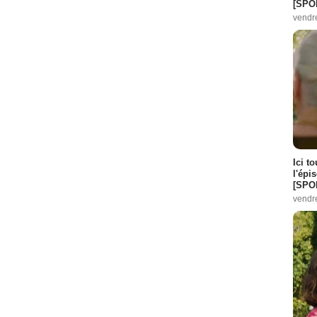
[SPO
vendr
Ici t
l'épi
[SPO
vendr