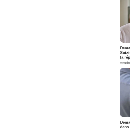
Demai
Soizi
la ré
vendr
Demai
dans 