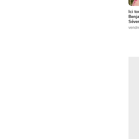
Ici t
Benj
Séver
vendr