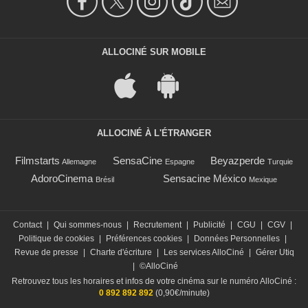
ALLOCINÉ SUR MOBILE
ALLOCINÉ À L'ÉTRANGER
Filmstarts
SensaCine
Beyazperde
Allemagne
Espagne
Turquie
AdoroCinema
Sensacine México
Brésil
Mexique
Contact
|
Qui sommes-nous
|
Recrutement
|
Publicité
|
CGU
|
CGV
|
Politique de cookies
|
Préférences cookies
|
Données Personnelles
|
Revue de presse
|
Charte d'écriture
|
Les services AlloCiné
|
Gérer Utiq
|
©AlloCiné
Retrouvez tous les horaires et infos de votre cinéma sur le numéro AlloCiné :
0 892 892 892
(0,90€/minute)