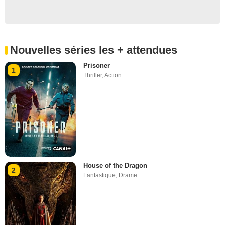
Nouvelles séries les + attendues
Prisoner
1
Thriller
,
Action
House of the Dragon
2
Fantastique
,
Drame