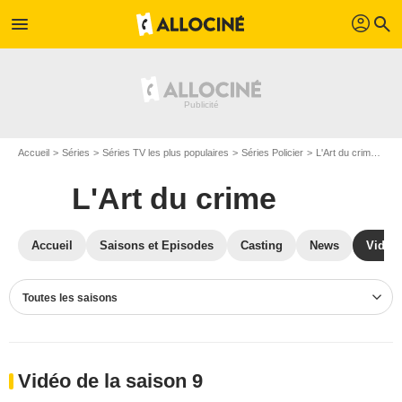
profil
menu
search
Accueil
Séries
Séries TV les plus populaires
Séries Policier
L'Art du crime
Vi
L'Art du crime
Accueil
Saisons et Episodes
Casting
News
Vidéo
Toutes les saisons
Vidéo de la saison 9