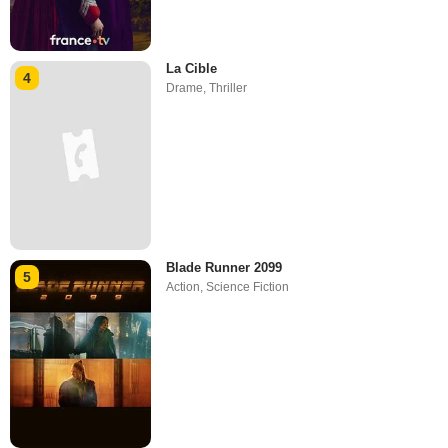
La Cible
4
Drame
,
Thriller
Blade Runner 2099
5
Action
,
Science Fiction