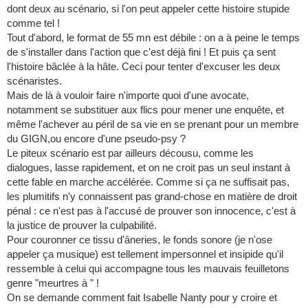
dont deux au scénario, si l'on peut appeler cette histoire stupide
comme tel !
Tout d'abord, le format de 55 mn est débile : on a à peine le temps
de s'installer dans l'action que c'est déjà fini ! Et puis ça sent
l'histoire bâclée à la hâte. Ceci pour tenter d'excuser les deux
scénaristes.
Mais de là à vouloir faire n'importe quoi d'une avocate,
notamment se substituer aux flics pour mener une enquête, et
même l'achever au péril de sa vie en se prenant pour un membre
du GIGN,ou encore d'une pseudo-psy ?
Le piteux scénario est par ailleurs décousu, comme les
dialogues, lasse rapidement, et on ne croit pas un seul instant à
cette fable en marche accélérée. Comme si ça ne suffisait pas,
les plumitifs n'y connaissent pas grand-chose en matière de droit
pénal : ce n'est pas à l'accusé de prouver son innocence, c'est à
la justice de prouver la culpabilité.
Pour couronner ce tissu d'âneries, le fonds sonore (je n'ose
appeler ça musique) est tellement impersonnel et insipide qu'il
ressemble à celui qui accompagne tous les mauvais feuilletons
genre "meurtres à " !
On se demande comment fait Isabelle Nanty pour y croire et