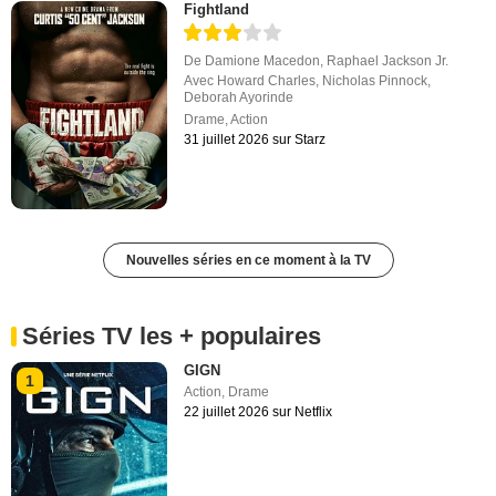
Fightland
De
Damione Macedon
,
Raphael Jackson Jr.
Avec
Howard Charles
,
Nicholas Pinnock
,
Deborah Ayorinde
Drame
,
Action
31 juillet 2026 sur Starz
Nouvelles séries en ce moment à la TV
Séries TV les + populaires
GIGN
1
Action
,
Drame
22 juillet 2026 sur Netflix