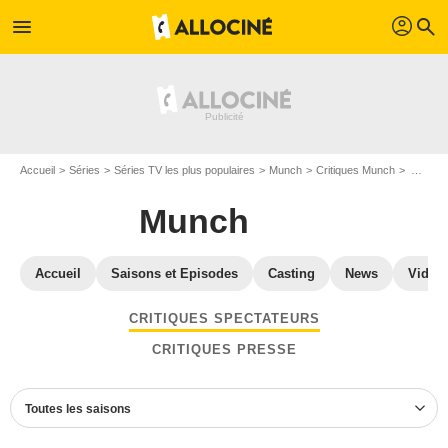
profil
menu
search
Accueil
Séries
Séries TV les plus populaires
Munch
Critiques Munch
Avis Munch - Page 2
Munch
Accueil
Saisons et Episodes
Casting
News
Vidéo
CRITIQUES SPECTATEURS
CRITIQUES PRESSE
Toutes les saisons