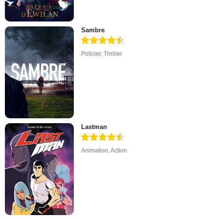
Sambre
Policier
,
Thriller
Lastman
Animation
,
Action