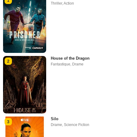
1
Thriller
,
Action
House of the Dragon
2
Fantastique
,
Drame
Silo
3
Drame
,
Science Fiction