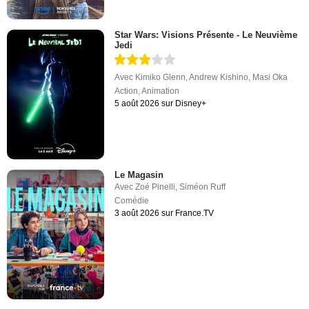
Star Wars: Visions Présente - Le Neuvième
Jedi
Avec
Kimiko Glenn
,
Andrew Kishino
,
Masi Oka
Action
,
Animation
5 août 2026 sur Disney+
Le Magasin
Avec
Zoé Pinelli
,
Siméon Ruff
Comédie
3 août 2026 sur France.TV