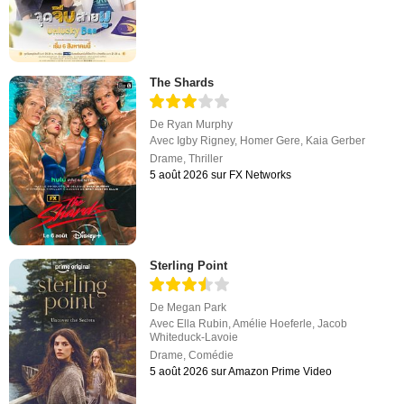
The Shards
De
Ryan Murphy
Avec
Igby Rigney
,
Homer Gere
,
Kaia Gerber
Drame
,
Thriller
5 août 2026 sur FX Networks
Sterling Point
De
Megan Park
Avec
Ella Rubin
,
Amélie Hoeferle
,
Jacob
Whiteduck-Lavoie
Drame
,
Comédie
5 août 2026 sur Amazon Prime Video