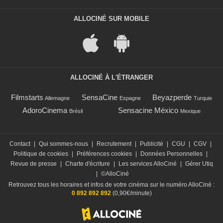
ALLOCINÉ SUR MOBILE
ALLOCINÉ À L'ÉTRANGER
Filmstarts
SensaCine
Beyazperde
Allemagne
Espagne
Turquie
AdoroCinema
Sensacine México
Brésil
Mexique
Contact
|
Qui sommes-nous
|
Recrutement
|
Publicité
|
CGU
|
CGV
|
Politique de cookies
|
Préférences cookies
|
Données Personnelles
|
Revue de presse
|
Charte d'écriture
|
Les services AlloCiné
|
Gérer Utiq
|
©AlloCiné
Retrouvez tous les horaires et infos de votre cinéma sur le numéro AlloCiné :
0 892 892 892
(0,90€/minute)