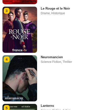
Le Rouge et le Noir
3
Drame
,
Historique
Neuromancien
4
Science Fiction
,
Thriller
Lanterns
5