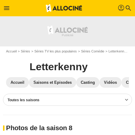
profil
menu
search
Accueil
Séries
Séries TV les plus populaires
Séries Comédie
Letterkenny
Ph
Letterkenny
Accueil
Saisons et Episodes
Casting
Vidéos
Crit
Toutes les saisons
Photos de la saison 8