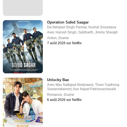
Operation Safed Saagar
De
Abhijeet Singh Parmar
,
Kushal Srivastava
Avec
Harssh Singh
,
Siddharth
,
Jimmy Shergill
Action
,
Drame
7 août 2026 sur Netflix
Unlucky Bae
Avec
Mac Nattapat Nimjirawat
,
Tham Tupthong
Suwanrakanont
,
Aun Napat Patcharachavalit
Romance
,
Drame
6 août 2026 sur Netflix