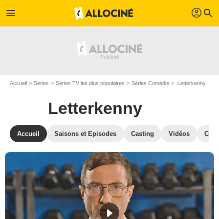
profil
menu
search
Accueil
Séries
Séries TV les plus populaires
Séries Comédie
Letterkenny
Letterkenny
Accueil
Saisons et Episodes
Casting
Vidéos
Crit