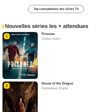
Top consultations des séries TV
Nouvelles séries les + attendues
Prisoner
1
Thriller
,
Action
House of the Dragon
2
Fantastique
,
Drame