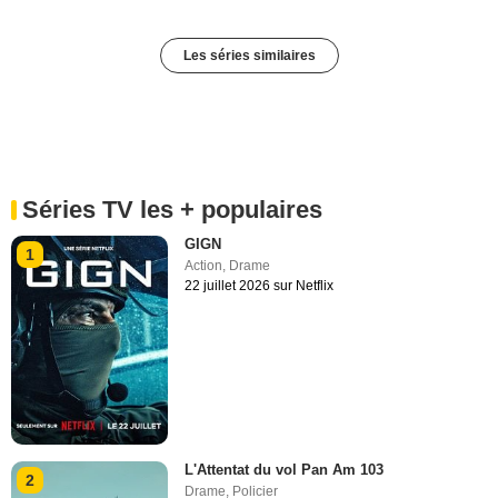
Les séries similaires
Séries TV les + populaires
GIGN
1
Action
,
Drame
22 juillet 2026 sur Netflix
L'Attentat du vol Pan Am 103
2
Drame
,
Policier