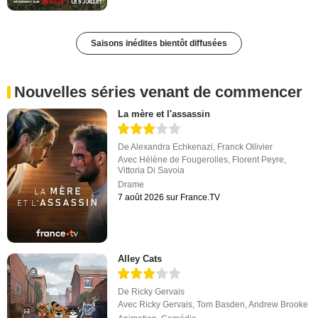
Saisons inédites bientôt diffusées
Nouvelles séries venant de commencer
La mère et l'assassin
De
Alexandra Echkenazi
,
Franck Ollivier
Avec
Hélène de Fougerolles
,
Florent Peyre
,
Vittoria Di Savoia
Drame
7 août 2026 sur France.TV
Alley Cats
De
Ricky Gervais
Avec
Ricky Gervais
,
Tom Basden
,
Andrew Brooke