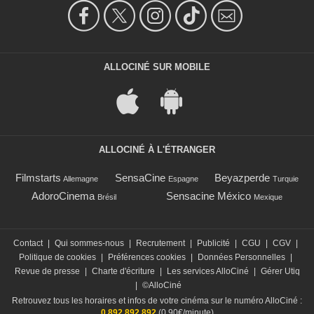
ALLOCINÉ SUR MOBILE
ALLOCINÉ À L'ÉTRANGER
Filmstarts
SensaCine
Beyazperde
Allemagne
Espagne
Turquie
AdoroCinema
Sensacine México
Brésil
Mexique
Contact
|
Qui sommes-nous
|
Recrutement
|
Publicité
|
CGU
|
CGV
|
Politique de cookies
|
Préférences cookies
|
Données Personnelles
|
Revue de presse
|
Charte d'écriture
|
Les services AlloCiné
|
Gérer Utiq
|
©AlloCiné
Retrouvez tous les horaires et infos de votre cinéma sur le numéro AlloCiné :
0 892 892 892
(0,90€/minute)