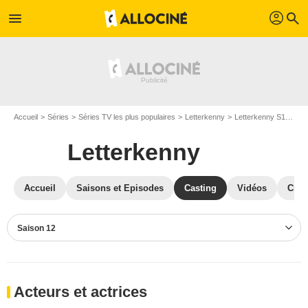
profil
menu
search
Accueil
Séries
Séries TV les plus populaires
Letterkenny
Letterkenny S12
Ca
Letterkenny
Accueil
Saisons et Episodes
Casting
Vidéos
Crit
Saison 12
Acteurs et actrices