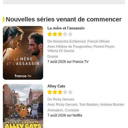
Nouvelles séries venant de commencer
La mère et l'assassin
De
Alexandra Echkenazi
,
Franck Ollivier
Avec
Hélène de Fougerolles
,
Florent Peyre
,
Vittoria Di Savoia
Drame
7 août 2026 sur France.TV
Alley Cats
De
Ricky Gervais
Avec
Ricky Gervais
,
Tom Basden
,
Andrew Brooke
Animation
,
Comédie
7 août 2026 sur Netflix