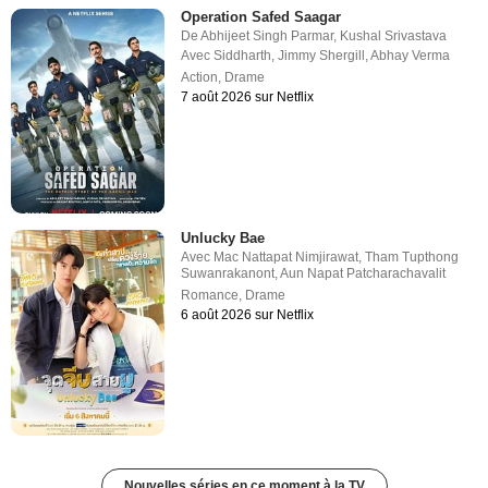
Operation Safed Saagar
De
Abhijeet Singh Parmar
,
Kushal Srivastava
Avec
Siddharth
,
Jimmy Shergill
,
Abhay Verma
Action
,
Drame
7 août 2026 sur Netflix
Unlucky Bae
Avec
Mac Nattapat Nimjirawat
,
Tham Tupthong
Suwanrakanont
,
Aun Napat Patcharachavalit
Romance
,
Drame
6 août 2026 sur Netflix
Nouvelles séries en ce moment à la TV