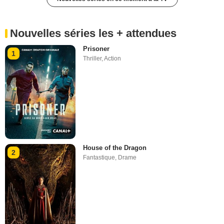
Nouvelles séries les + attendues
Prisoner
1
Thriller
,
Action
House of the Dragon
2
Fantastique
,
Drame