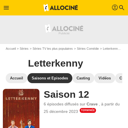
profil
menu
search
Accueil
Séries
Séries TV les plus populaires
Séries Comédie
Letterkenny
Les
Letterkenny
Accueil
Saisons et Episodes
Casting
Vidéos
Crit
Saison 12
6 épisodes
diffusés sur
Crave
,
à partir du
TERMINÉE
25 décembre 2023