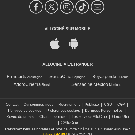
ALLOCINÉ SUR MOBILE
ALLOCINÉ À L'ÉTRANGER
Filmstarts
SensaCine
Beyazperde
Allemagne
Espagne
Turquie
AdoroCinema
Sensacine México
Brésil
Mexique
Contact
|
Qui sommes-nous
|
Recrutement
|
Publicité
|
CGU
|
CGV
|
Politique de cookies
|
Préférences cookies
|
Données Personnelles
|
Revue de presse
|
Charte d'écriture
|
Les services AlloCiné
|
Gérer Utiq
|
©AlloCiné
Retrouvez tous les horaires et infos de votre cinéma sur le numéro AlloCiné :
0 892 892 892
(0,90€/minute)