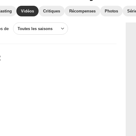
asting
Vidéos
Critiques
Récompenses
Photos
Séri
os de
Toutes les saisons
2