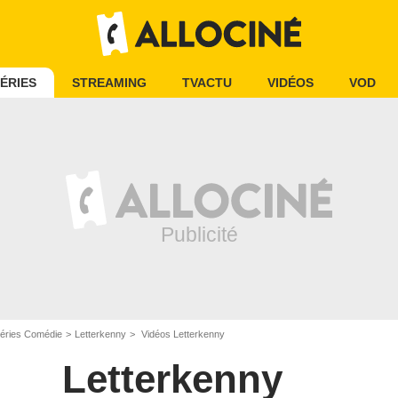
ÉRIES
STREAMING
TVACTU
VIDÉOS
VOD
éries Comédie
Letterkenny
Vidéos Letterkenny
Letterkenny