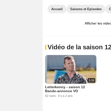
Accueil
Saisons et Episodes
C
Afficher les vide
Vidéo de la saison 1
1:16
Letterkenny - saison 12
Bande-annonce VO
82 vues
-
Il y a 2 ans