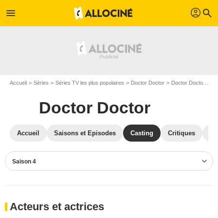
profil
menu
search
Accueil
Séries
Séries TV les plus populaires
Doctor Doctor
Doctor Doctor S04
Doctor Doctor
Accueil
Saisons et Episodes
Casting
Critiques
Ph
Saison 4
Acteurs et actrices