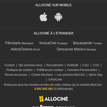
ALLOCINÉ SUR MOBILE
ALLOCINÉ À L'ÉTRANGER
Filmstarts
SensaCine
Beyazperde
Allemagne
Espagne
Turquie
AdoroCinema
Sensacine México
Brésil
Mexique
Contact
|
Qui sommes-nous
|
Recrutement
|
Publicité
|
CGU
|
CGV
|
Politique de cookies
|
Préférences cookies
|
Données Personnelles
|
Revue de presse
|
Charte d'écriture
|
Les services AlloCiné
|
Gérer Utiq
|
©AlloCiné
Retrouvez tous les horaires et infos de votre cinéma sur le numéro AlloCiné :
0 892 892 892
(0,90€/minute)