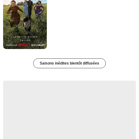
Saisons inédites bientôt diffusées