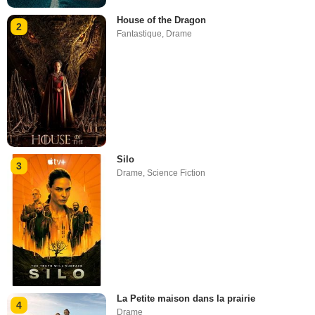
House of the Dragon
2
Fantastique
,
Drame
Silo
3
Drame
,
Science Fiction
La Petite maison dans la prairie
4
Drame