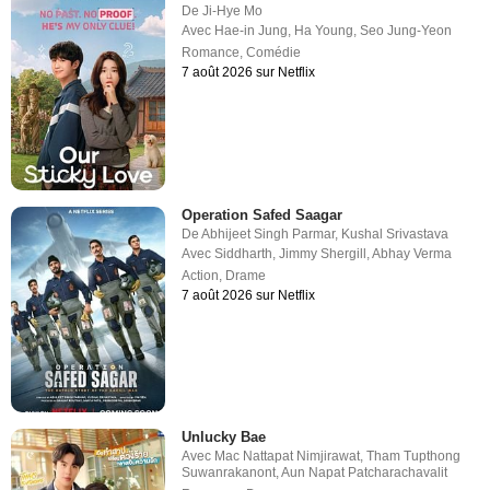
De
Ji-Hye Mo
Avec
Hae-in Jung
,
Ha Young
,
Seo Jung-Yeon
Romance
,
Comédie
7 août 2026 sur Netflix
Operation Safed Saagar
De
Abhijeet Singh Parmar
,
Kushal Srivastava
Avec
Siddharth
,
Jimmy Shergill
,
Abhay Verma
Action
,
Drame
7 août 2026 sur Netflix
Unlucky Bae
Avec
Mac Nattapat Nimjirawat
,
Tham Tupthong
Suwanrakanont
,
Aun Napat Patcharachavalit