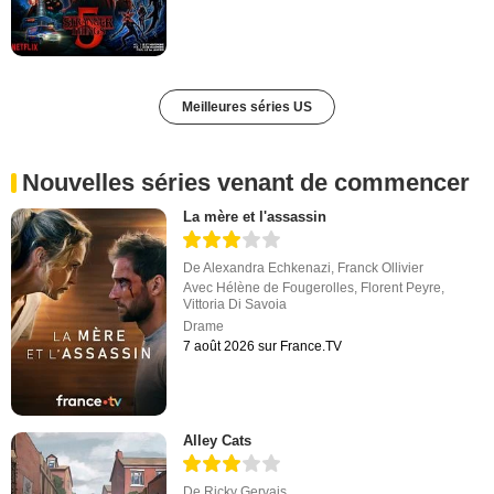
Meilleures séries US
Nouvelles séries venant de commencer
La mère et l'assassin
De
Alexandra Echkenazi
,
Franck Ollivier
Avec
Hélène de Fougerolles
,
Florent Peyre
,
Vittoria Di Savoia
Drame
7 août 2026 sur France.TV
Alley Cats
De
Ricky Gervais