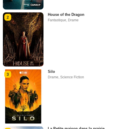
House of the Dragon
2
Fantastique
,
Drame
Silo
3
Drame
,
Science Fiction
La Petite maison dans la prairie