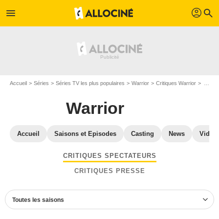
profil
menu
search
Accueil
Séries
Séries TV les plus populaires
Warrior
Critiques Warrior
Avis Warrior - Page 3
Warrior
Accueil
Saisons et Episodes
Casting
News
Vidéo
CRITIQUES SPECTATEURS
CRITIQUES PRESSE
Toutes les saisons