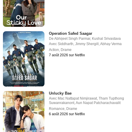
Operation Safed Saagar
De
Abhijeet Singh Parmar
,
Kushal Srivastava
Avec
Siddharth
,
Jimmy Shergill
,
Abhay Verma
Action
,
Drame
7 août 2026 sur Netflix
Unlucky Bae
Avec
Mac Nattapat Nimjirawat
,
Tham Tupthong
Suwanrakanont
,
Aun Napat Patcharachavalit
Romance
,
Drame
6 août 2026 sur Netflix