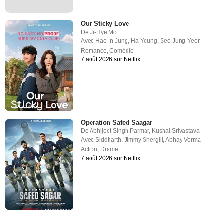
Our Sticky Love
De
Ji-Hye Mo
Avec
Hae-in Jung
,
Ha Young
,
Seo Jung-Yeon
Romance
,
Comédie
7 août 2026 sur Netflix
Operation Safed Saagar
De
Abhijeet Singh Parmar
,
Kushal Srivastava
Avec
Siddharth
,
Jimmy Shergill
,
Abhay Verma
Action
,
Drame
7 août 2026 sur Netflix