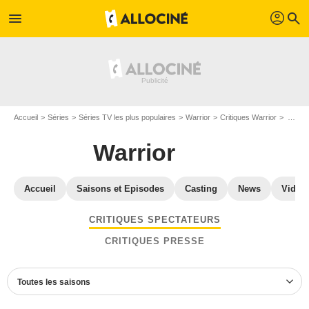
profil
menu
search
Accueil
Séries
Séries TV les plus populaires
Warrior
Critiques Warrior
Avis Warrior - Page 6
Warrior
Accueil
Saisons et Episodes
Casting
News
Vidéo
CRITIQUES SPECTATEURS
CRITIQUES PRESSE
Toutes les saisons