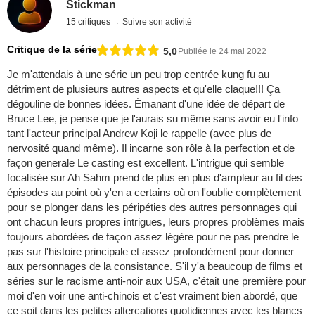
Stickman
15 critiques
Suivre son activité
Critique de la série
5,0
Publiée le 24 mai 2022
Je m'attendais à une série un peu trop centrée kung fu au
détriment de plusieurs autres aspects et qu'elle claque!!! Ça
dégouline de bonnes idées. Émanant d'une idée de départ de
Bruce Lee, je pense que je l'aurais su même sans avoir eu l'info
tant l'acteur principal Andrew Koji le rappelle (avec plus de
nervosité quand même). Il incarne son rôle à la perfection et de
façon generale Le casting est excellent. L'intrigue qui semble
focalisée sur Ah Sahm prend de plus en plus d'ampleur au fil des
épisodes au point où y'en a certains où on l'oublie complètement
pour se plonger dans les péripéties des autres personnages qui
ont chacun leurs propres intrigues, leurs propres problèmes mais
toujours abordées de façon assez légère pour ne pas prendre le
pas sur l'histoire principale et assez profondément pour donner
aux personnages de la consistance. S'il y'a beaucoup de films et
séries sur le racisme anti-noir aux USA, c'était une première pour
moi d'en voir une anti-chinois et c'est vraiment bien abordé, que
ce soit dans les petites altercations quotidiennes avec les blancs