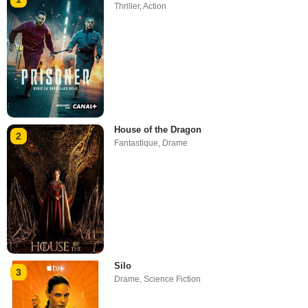
Thriller
,
Action
House of the Dragon
2
Fantastique
,
Drame
Silo
3
Drame
,
Science Fiction