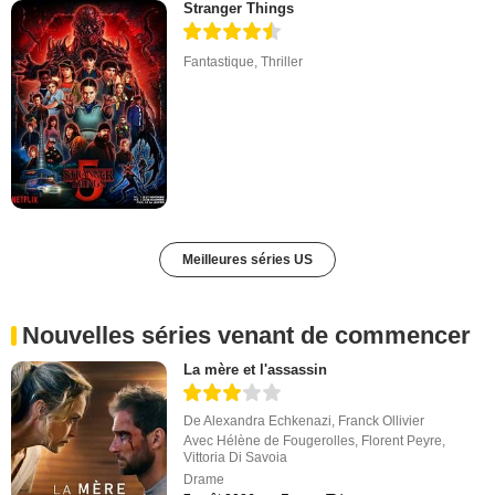
Stranger Things
Fantastique
,
Thriller
Meilleures séries US
Nouvelles séries venant de commencer
La mère et l'assassin
De
Alexandra Echkenazi
,
Franck Ollivier
Avec
Hélène de Fougerolles
,
Florent Peyre
,
Vittoria Di Savoia
Drame