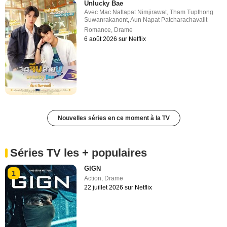
Unlucky Bae
Avec
Mac Nattapat Nimjirawat
,
Tham Tupthong
Suwanrakanont
,
Aun Napat Patcharachavalit
Romance
,
Drame
6 août 2026 sur Netflix
Nouvelles séries en ce moment à la TV
Séries TV les + populaires
GIGN
1
Action
,
Drame
22 juillet 2026 sur Netflix