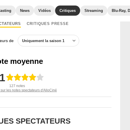
asting
News
Vidéos
Critiques
Streaming
Blu-Ray, 
CTATEURS
CRITIQUES PRESSE
teurs de
Uniquement la saison 1
te moyenne
,1
127 notes
 sur les notes spectateurs d'AlloCiné
QUES SPECTATEURS