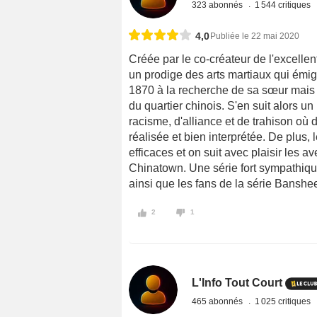
323 abonnés
1 544 critiques
4,0
Publiée le 22 mai 2020
Créée par le co-créateur de l'excellen
un prodige des arts martiaux qui émi
1870 à la recherche de sa sœur mais 
du quartier chinois. S'en suit alors u
racisme, d'alliance et de trahison où d
réalisée et bien interprétée. De plus,
efficaces et on suit avec plaisir les
Chinatown. Une série fort sympathique
ainsi que les fans de la série Banshe
2
1
L'Info Tout Court
465 abonnés
1 025 critiques