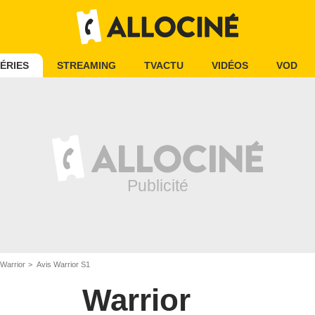
ÉRIES
STREAMING
TVACTU
VIDÉOS
VOD
 Warrior
Avis Warrior S1
Warrior