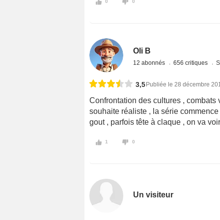
0
0
Oli B
12 abonnés
656 critiques
S
3,5
Publiée le 28 décembre 20
Confrontation des cultures , combats 
souhaite réaliste , la série commenc
gout , parfois tête à claque , on va v
1
0
Un visiteur