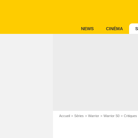
NEWS
CINÉMA
S
Accueil
Séries
Warrior
Warrior S0
Critiques