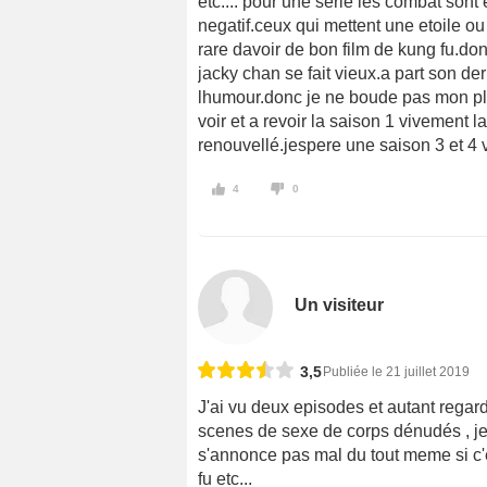
etc.... pour une serie les combat sont
negatif.ceux qui mettent une etoile ou
rare davoir de bon film de kung fu.don
jacky chan se fait vieux.a part son der
lhumour.donc je ne boude pas mon plai
voir et a revoir la saison 1 vivement l
renouvellé.jespere une saison 3 et 4 v
4
0
Un visiteur
3,5
Publiée le 21 juillet 2019
J'ai vu deux episodes et autant regar
scenes de sexe de corps dénudés , je n
s'annonce pas mal du tout meme si c
fu etc...