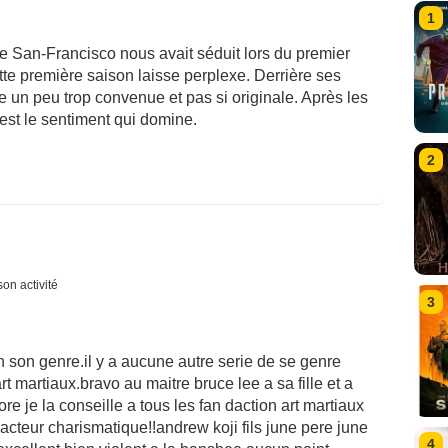
1
e San-Francisco nous avait séduit lors du premier
ette première saison laisse perplexe. Derrière ses
e un peu trop convenue et pas si originale. Après les
 est le sentiment qui domine.
2
son activité
3
n son genre.il y a aucune autre serie de se genre
t martiaux.bravo au maitre bruce lee a sa fille et a
dore je la conseille a tous les fan daction art martiaux
acteur charismatique!!andrew koji fils june pere june
4