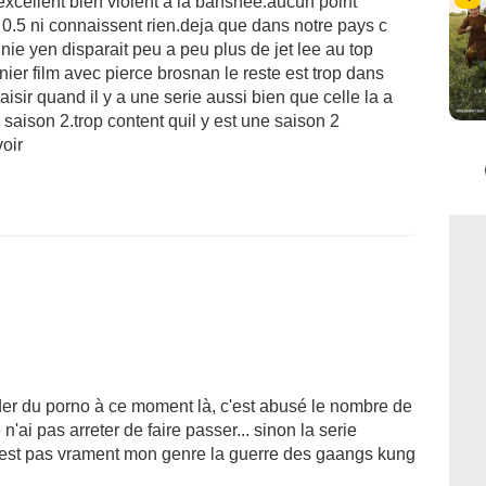
 excellent bien violent a la banshee.aucun point
 0.5 ni connaissent rien.deja que dans notre pays c
nie yen disparait peu a peu plus de jet lee au top
nier film avec pierce brosnan le reste est trop dans
sir quand il y a une serie aussi bien que celle la a
a saison 2.trop content quil y est une saison 2
oir
der du porno à ce moment là, c'est abusé le nombre de
'ai pas arreter de faire passer... sinon la serie
'est pas vrament mon genre la guerre des gaangs kung