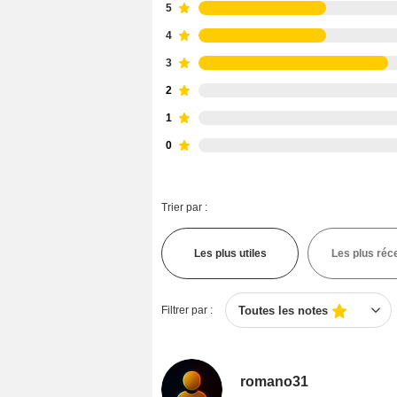
5
4
3
2
1
0
Trier par :
Les plus utiles
Les plus réc
Filtrer par :
Toutes les notes
romano31