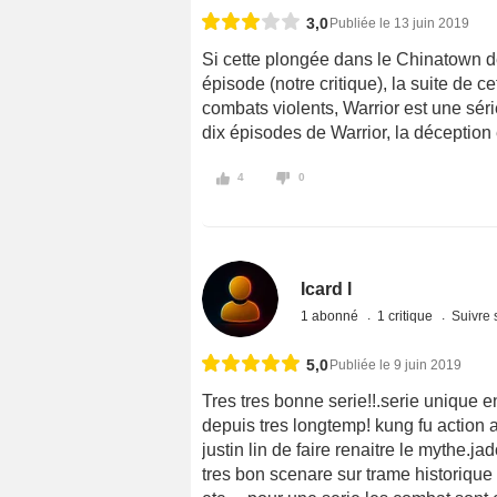
3,0
Publiée le 13 juin 2019
Si cette plongée dans le Chinatown d
épisode (notre critique), la suite de c
combats violents, Warrior est une séri
dix épisodes de Warrior, la déception
4
0
Icard l
1 abonné
1 critique
Suivre 
5,0
Publiée le 9 juin 2019
Tres tres bonne serie!!.serie unique e
depuis tres longtemp! kung fu action ar
justin lin de faire renaitre le mythe.ja
tres bon scenare sur trame historique 