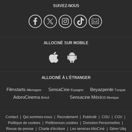
SUIVEZ-NOUS
ALLOCINÉ SUR MOBILE
ALLOCINÉ À L'ÉTRANGER
Filmstarts
SensaCine
Beyazperde
Allemagne
Espagne
Turquie
AdoroCinema
Sensacine México
Brésil
Mexique
Contact
|
Qui sommes-nous
|
Recrutement
|
Publicité
|
CGU
|
CGV
|
Politique de cookies
|
Préférences cookies
|
Données Personnelles
|
Revue de presse
|
Charte d'écriture
|
Les services AlloCiné
|
Gérer Utiq