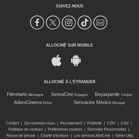
SUIVEZ-NOUS
ALLOCINÉ SUR MOBILE
ALLOCINÉ À L'ÉTRANGER
Filmstarts
SensaCine
Beyazperde
Allemagne
Espagne
Turquie
AdoroCinema
Sensacine México
Brésil
Mexique
Contact
|
Qui sommes-nous
|
Recrutement
|
Publicité
|
CGU
|
CGV
|
Politique de cookies
|
Préférences cookies
|
Données Personnelles
|
Revue de presse
|
Charte d'écriture
|
Les services AlloCiné
|
Gérer Utiq