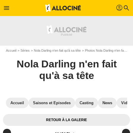
profil
menu
search
Accueil
Séries
Nola Darling n'en fait qu'à sa tête
Photos Nola Darling n'en fait qu'à sa tête
Nola Darling n'en fait
qu'à sa tête
Accueil
Saisons et Episodes
Casting
News
Vidéo
RETOUR À LA GALERIE