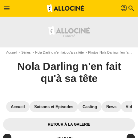
profil
menu
search
Accueil
Séries
Nola Darling n'en fait qu'à sa tête
Photos Nola Darling n'en fait qu'à sa tête
Nola Darling n'en fait
qu'à sa tête
Accueil
Saisons et Episodes
Casting
News
Vidéo
RETOUR À LA GALERIE