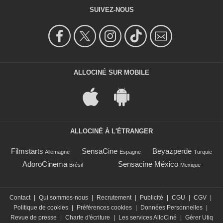
SUIVEZ-NOUS
ALLOCINÉ SUR MOBILE
ALLOCINÉ À L'ÉTRANGER
Filmstarts
SensaCine
Beyazperde
Allemagne
Espagne
Turquie
AdoroCinema
Sensacine México
Brésil
Mexique
Contact
|
Qui sommes-nous
|
Recrutement
|
Publicité
|
CGU
|
CGV
|
Politique de cookies
|
Préférences cookies
|
Données Personnelles
|
Revue de presse
|
Charte d'écriture
|
Les services AlloCiné
|
Gérer Utiq