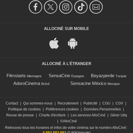
ALLOCINÉ SUR MOBILE
ALLOCINÉ À L'ÉTRANGER
Filmstarts
SensaCine
Beyazperde
Allemagne
Espagne
Turquie
AdoroCinema
Sensacine México
Brésil
Mexique
Contact
|
Qui sommes-nous
|
Recrutement
|
Publicité
|
CGU
|
CGV
|
Politique de cookies
|
Préférences cookies
|
Données Personnelles
|
Revue de presse
|
Charte d'écriture
|
Les services AlloCiné
|
Gérer Utiq
|
©AlloCiné
Retrouvez tous les horaires et infos de votre cinéma sur le numéro AlloCiné :
0 892 892 892
(0,90€/minute)