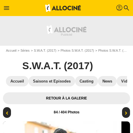
profil
menu
search
Accueil
Séries
S.W.A.T. (2017)
Photos S.W.A.T. (2017)
Photos S.W.A.T. (2017) S04
S.W.A.T. (2017)
Accueil
Saisons et Episodes
Casting
News
Vidéo
RETOUR À LA GALERIE
84
/ 404 Photos