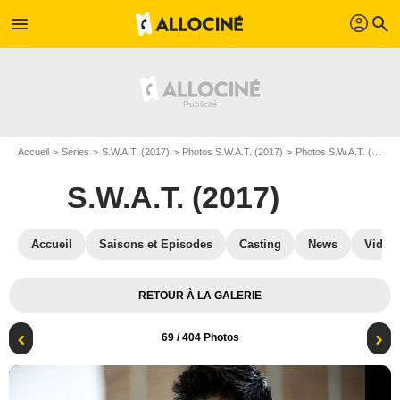
profil
menu
search
Accueil
Séries
S.W.A.T. (2017)
Photos S.W.A.T. (2017)
Photos S.W.A.T. (2017) S05
S.W.A.T. (2017)
Accueil
Saisons et Episodes
Casting
News
Vidéo
RETOUR À LA GALERIE
69
/ 404 Photos