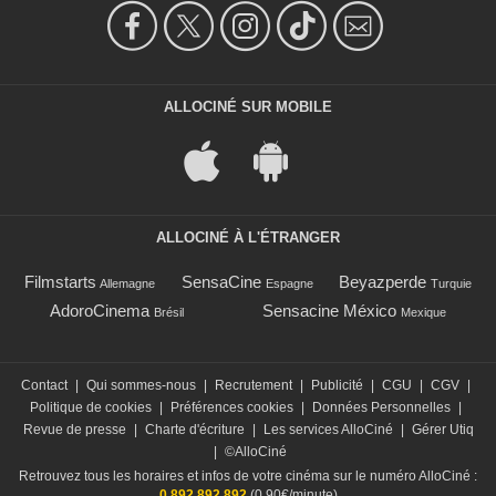
ALLOCINÉ SUR MOBILE
ALLOCINÉ À L'ÉTRANGER
Filmstarts
SensaCine
Beyazperde
Allemagne
Espagne
Turquie
AdoroCinema
Sensacine México
Brésil
Mexique
Contact
|
Qui sommes-nous
|
Recrutement
|
Publicité
|
CGU
|
CGV
|
Politique de cookies
|
Préférences cookies
|
Données Personnelles
|
Revue de presse
|
Charte d'écriture
|
Les services AlloCiné
|
Gérer Utiq
|
©AlloCiné
Retrouvez tous les horaires et infos de votre cinéma sur le numéro AlloCiné :
0 892 892 892
(0,90€/minute)