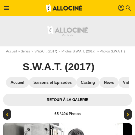
profil
menu
search
Accueil
Séries
S.W.A.T. (2017)
Photos S.W.A.T. (2017)
Photos S.W.A.T. (2017) S05
S.W.A.T. (2017)
Accueil
Saisons et Episodes
Casting
News
Vidéo
RETOUR À LA GALERIE
65
/ 404 Photos