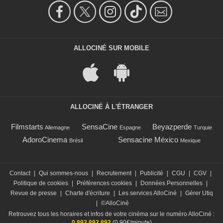
ALLOCINÉ SUR MOBILE
ALLOCINÉ À L'ÉTRANGER
Filmstarts
SensaCine
Beyazperde
Allemagne
Espagne
Turquie
AdoroCinema
Sensacine México
Brésil
Mexique
Contact
|
Qui sommes-nous
|
Recrutement
|
Publicité
|
CGU
|
CGV
|
Politique de cookies
|
Préférences cookies
|
Données Personnelles
|
Revue de presse
|
Charte d'écriture
|
Les services AlloCiné
|
Gérer Utiq
|
©AlloCiné
Retrouvez tous les horaires et infos de votre cinéma sur le numéro AlloCiné :
0 892 892 892
(0,90€/minute)