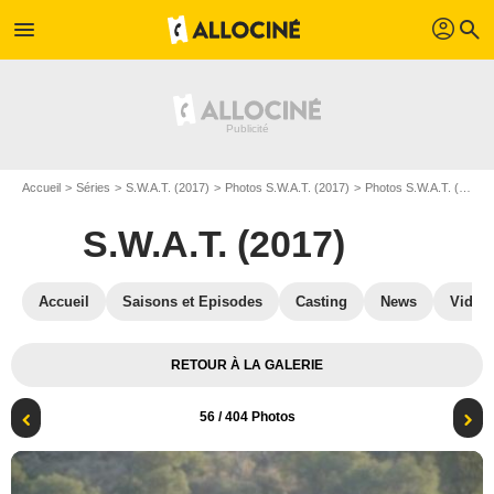
profil
menu
search
Accueil
Séries
S.W.A.T. (2017)
Photos S.W.A.T. (2017)
Photos S.W.A.T. (2017) S06
S.W.A.T. (2017)
Accueil
Saisons et Episodes
Casting
News
Vidéo
RETOUR À LA GALERIE
56
/ 404 Photos