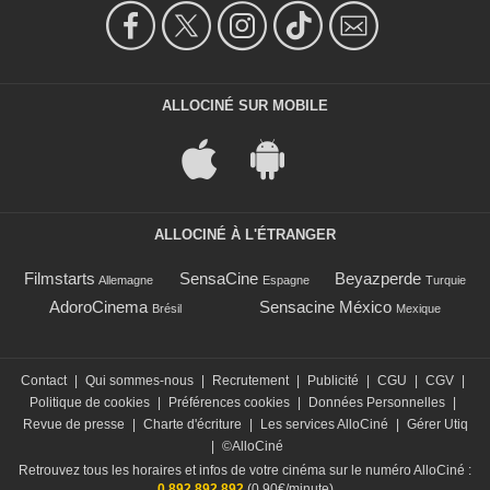
ALLOCINÉ SUR MOBILE
ALLOCINÉ À L'ÉTRANGER
Filmstarts
SensaCine
Beyazperde
Allemagne
Espagne
Turquie
AdoroCinema
Sensacine México
Brésil
Mexique
Contact
|
Qui sommes-nous
|
Recrutement
|
Publicité
|
CGU
|
CGV
|
Politique de cookies
|
Préférences cookies
|
Données Personnelles
|
Revue de presse
|
Charte d'écriture
|
Les services AlloCiné
|
Gérer Utiq
|
©AlloCiné
Retrouvez tous les horaires et infos de votre cinéma sur le numéro AlloCiné :
0 892 892 892
(0,90€/minute)