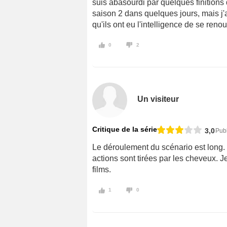
suis abasourdi par quelques finition
saison 2 dans quelques jours, mais j'a
qu'ils ont eu l'intelligence de se renou
0
2
Un visiteur
Critique de la série
3,0
Publ
Le déroulement du scénario est long. 
actions sont tirées par les cheveux. J
films.
1
0