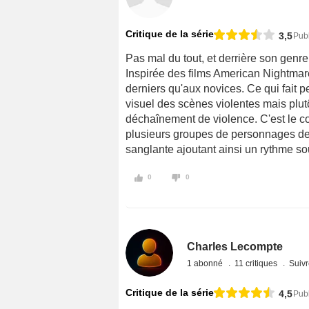
Critique de la série
3,5
Publ
Pas mal du tout, et derrière son genre
Inspirée des films American Nightmare
derniers qu'aux novices. Ce qui fait p
visuel des scènes violentes mais plutô
déchaînement de violence. C'est le co
plusieurs groupes de personnages de m
sanglante ajoutant ainsi un rythme sou
0
0
Charles Lecompte
1 abonné
11 critiques
Suivr
Critique de la série
4,5
Publ