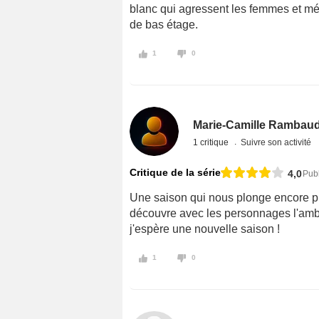
blanc qui agressent les femmes et mép
de bas étage.
1
0
Marie-Camille Rambau
1 critique
Suivre son activité
Critique de la série
4,0
Publ
Une saison qui nous plonge encore plu
découvre avec les personnages l'ambia
j'espère une nouvelle saison !
1
0