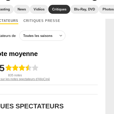
asting
News
Vidéos
Critiques
Blu-Ray, DVD
Photos
CTATEURS
CRITIQUES PRESSE
ctateurs de
Toutes les saisons
te moyenne
,5
835 notes
 sur les notes spectateurs d'AlloCiné
IQUES SPECTATEURS