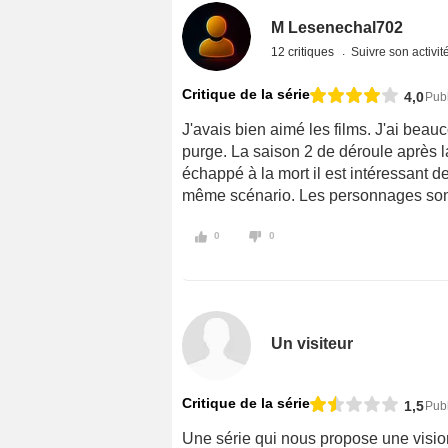
M Lesenechal702
12 critiques
Suivre son activit
Critique de la série
4,0
Pub
J'avais bien aimé les films. J'ai bea
purge. La saison 2 de déroule après l
échappé à la mort il est intéressant d
même scénario. Les personnages sont b
0
0
Un visiteur
Critique de la série
1,5
Pub
Une série qui nous propose une visi