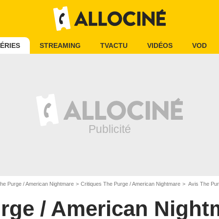
ÉRIES
STREAMING
TVACTU
VIDÉOS
VOD
he Purge / American Nightmare
Critiques The Purge / American Nightmare
Avis The Pur
rge / American Night