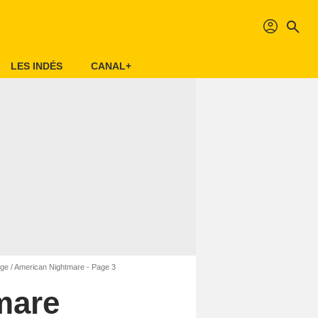
profil
search
LES INDÉS
CANAL+
ge / American Nightmare - Page 3
mare