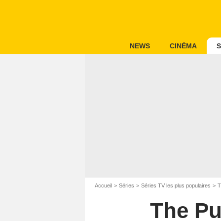
NEWS
CINÉMA
S
Accueil
Séries
Séries TV les plus populaires
T
The Pu