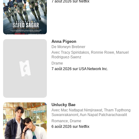
7 août 2026 sur Netflix
Anna Pigeon
De
Morwyn Brebner
Avec
Tracy Spiridakos
,
Ronnie Rowe
,
Manuel
Rodriguez-Saenz
Drame
7 août 2026 sur USA Network Inc.
Unlucky Bae
Avec
Mac Nattapat Nimjirawat
,
Tham Tupthong
Suwanrakanont
,
Aun Napat Patcharachavalit
Romance
,
Drame
6 août 2026 sur Netflix