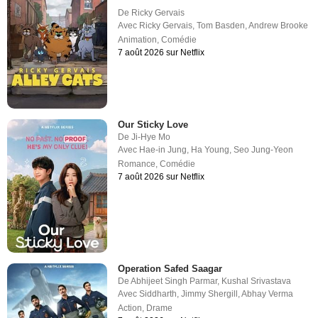
De
Ricky Gervais
Avec
Ricky Gervais
,
Tom Basden
,
Andrew Brooke
Animation
,
Comédie
7 août 2026 sur Netflix
Our Sticky Love
De
Ji-Hye Mo
Avec
Hae-in Jung
,
Ha Young
,
Seo Jung-Yeon
Romance
,
Comédie
7 août 2026 sur Netflix
Operation Safed Saagar
De
Abhijeet Singh Parmar
,
Kushal Srivastava
Avec
Siddharth
,
Jimmy Shergill
,
Abhay Verma
Action
,
Drame