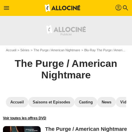
profil
menu
search
Accueil
Séries
The Purge / American Nightmare
Blu-Ray The Purge / American Nightmare
The Purge / American
Nightmare
Accueil
Saisons et Episodes
Casting
News
Vidéo
Voir toutes les offres DVD
The Purge / American Nightmare